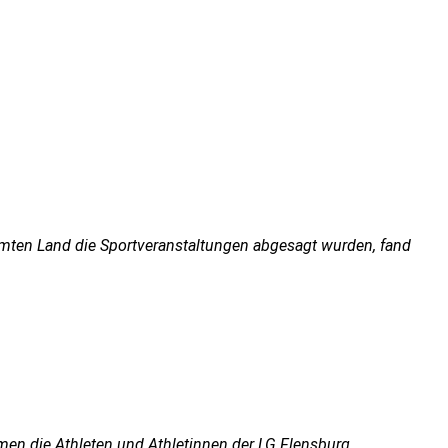
amten Land die Sportveranstaltungen abgesagt wurden, fand
n die Athleten und Athletinnen der LG Flensburg...