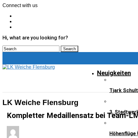
Connect with us
Hi, what are you looking for?
Neuigkeiten
Tjark Schul
Neuigkeiten
LK Weiche Flensburg
3. Stadtwer
Kompletter Medaillensatz bei Team-L
Höhenflüge 