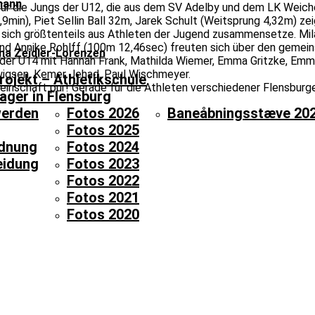
mann
ür die Jungs der U12, die aus dem SV Adelby und dem LK Weich
,9min), Piet Sellin Ball 32m, Jarek Schult (Weitsprung 4,32m) 
 sich größtenteils aus Athleten der Jugend zusammensetze. Mila
 und Annike Rohlff (100m 12,46sec) freuten sich über den geme
ina Zeidler-Lorenzen
der U14 mit Hannah Frank, Mathilda Wiemer, Emma Gritzke, Emm
wigsen, Kemer Jehad, Paul Wischmeyer.
rojekt – Athletikschule
meinschaft pur! Gerade für die Athleten verschiedener Flensburger
ager in Flensburg
“
werden
Fotos 2026
Baneåbningsstæve 20
Fotos 2025
dnung
Fotos 2024
eidung
Fotos 2023
Fotos 2022
Fotos 2021
Fotos 2020