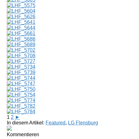
1
2
►
In diesem Artikel:
Featured
,
LG Flensburg
Kommentieren