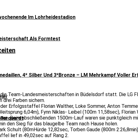
ochenende Im Lohrheidestadion
isterschaft Als Formtest
zeiten
medaillen, 4* Silber Und 3*Bronze – LM Mehrkampf Voller Er
die Team-Landesmeisterschaften in Büdelsdorf statt. Die LG F
eier
n drei Farben sichern.
der Erfolgsstaffel Florian Walther, Loke Sommer, Anton Temme
Weitsprung 6,04m), Fynn Niklas- Leibel (100m 11,58sec), Floria
ten. Beim abschließenden 1500m-Lauf waren sie punktgleich mit
Marquardt
in den Sieg für das blaugelbe Team nach Hause holen.
Tjark Schult (80mHürde 12,82sec, Torben Gaude (800m 2:26,8min
el lief in 49,02sec auf Rang 2.