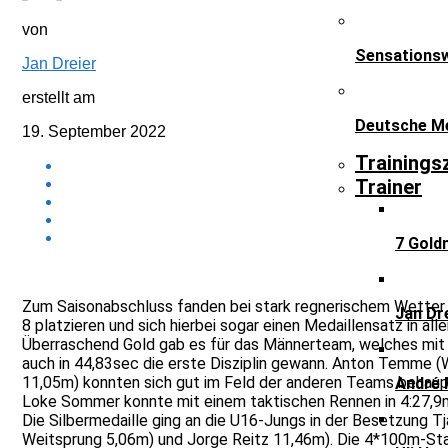
von
Sensationsw
Jan Dreier
erstellt am
Deutsche Me
19. September 2022
Trainings
Trainer
7 Gold
Zum Saisonabschluss fanden bei stark regnerischem Wetter 
Jan Dr
8 platzieren und sich hierbei sogar einen Medaillensatz in alle
Überraschend Gold gab es für das Männerteam, welches mit 
auch in 44,83sec die erste Disziplin gewann. Anton Temme (
11,05m) konnten sich gut im Feld der anderen Teams behaup
André 
Loke Sommer konnte mit einem taktischen Rennen in 4:27,9m
Die Silbermedaille ging an die U16-Jungs in der Besetzung 
Weitsprung 5,06m) und Jorge Reitz 11,46m). Die 4*100m-Staff