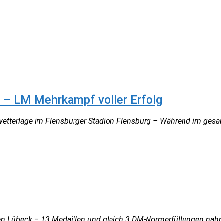
e – LM Mehrkampf voller Erfolg
mwetterlage im Flensburger Stadion Flensburg – Während im ges
n Lübeck – 13 Medaillen und gleich 3 DM-Normerfüllungen nahme