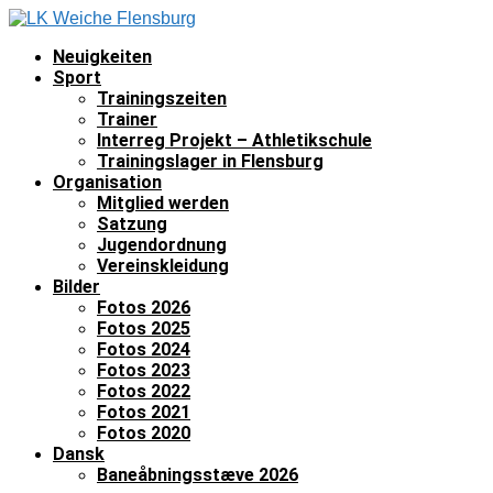
Neuigkeiten
Sport
Trainingszeiten
Trainer
Interreg Projekt – Athletikschule
Trainingslager in Flensburg
Organisation
Mitglied werden
Satzung
Jugendordnung
Vereinskleidung
Bilder
Fotos 2026
Fotos 2025
Fotos 2024
Fotos 2023
Fotos 2022
Fotos 2021
Fotos 2020
Dansk
Baneåbningsstæve 2026