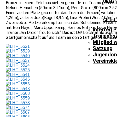
Uli Ha
Bronze in einem Feld aus sieben gemeldeten Teams gab es f
Nelson Henschen (50m in 8,21sec), Peer Grote (800m in 2:52
Einen vierten Platz gab es für das Team der Frauen, welches
1,26m), Juliana Joao(Kugel 8,94m), Lina Prehn (Weit 4,06m)
Christ
Zwei siebte Plätze erkämpften sich das Schülerinnen-Team 
mit Ben Heyer, Marc Uppenkamp, Hannes Gritzke, Luca Hart
Interreg P
Trainer Jan Dreier freute sich:“ Das ist LG! Leichtathletikge
Trainingsl
Startgemeinschaft auf als Team an den Start gehen können!
Mitglied 
Satzung
Jugendor
Vereinskl