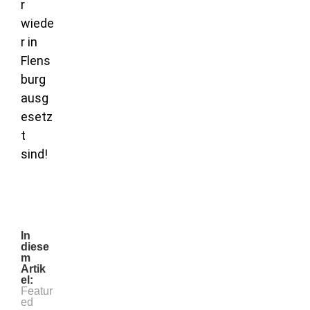
r
wiede
r in
Flens
burg
ausg
esetz
t
sind!
In
diese
m
Artik
el:
Featur
ed