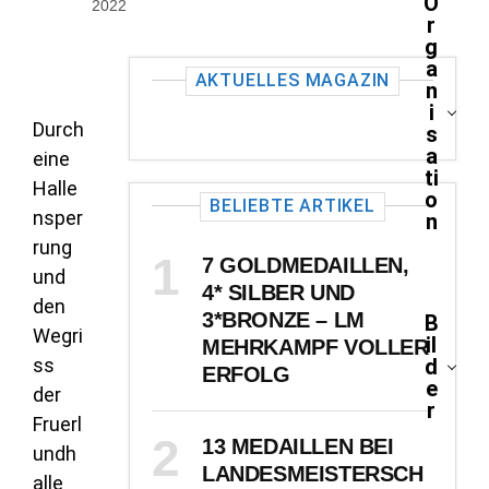
O
2022
r
g
a
AKTUELLES MAGAZIN
n
i
Durch
s
a
eine
ti
Halle
o
BELIEBTE ARTIKEL
nsper
n
rung
7 GOLDMEDAILLEN,
und
4* SILBER UND
den
3*BRONZE – LM
B
Wegri
il
MEHRKAMPF VOLLER
ss
d
ERFOLG
e
der
r
Fruerl
13 MEDAILLEN BEI
undh
LANDESMEISTERSCH
alle