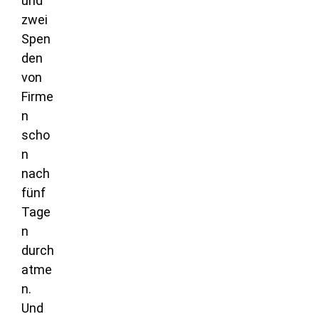
und
zwei
Spen
den
von
Firme
n
scho
n
nach
fünf
Tage
n
durch
atme
n.
Und