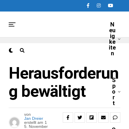
N
eu
ig
ke
ite
n
NEUIGKEITEN
Herausforderun
S
g bewältigt
p
o
r
t
von
Jan Dreier
erstellt am
1
5. November