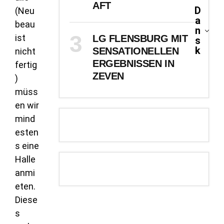
AFT
D
(Neu
a
beau
n
ist
LG FLENSBURG MIT
s
k
SENSATIONELLEN
nicht
ERGEBNISSEN IN
fertig
ZEVEN
)
müss
en wir
mind
esten
s eine
Halle
anmi
eten.
Diese
s