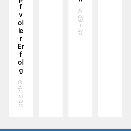
f
v
25.
MA
ol
I
le
20
26
r
Er
f
ol
g
29.
JU
NI
20
26