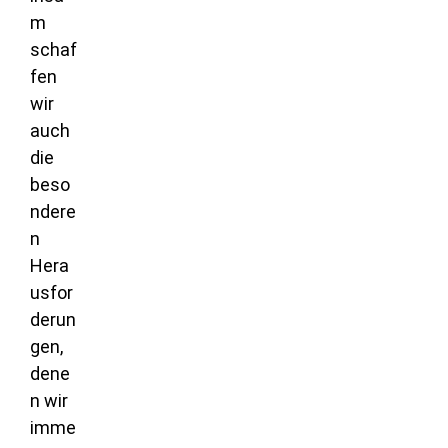
m
schaf
fen
wir
auch
die
beso
ndere
n
Hera
usfor
derun
gen,
dene
n wir
imme