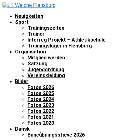
Neuigkeiten
Sport
Trainingszeiten
Trainer
Interreg Projekt – Athletikschule
Trainingslager in Flensburg
Organisation
Mitglied werden
Satzung
Jugendordnung
Vereinskleidung
Bilder
Fotos 2026
Fotos 2025
Fotos 2024
Fotos 2023
Fotos 2022
Fotos 2021
Fotos 2020
Dansk
Baneåbningsstæve 2026