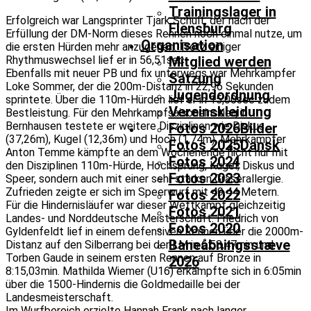
Trainingslager in
Erfolgreich war Langsprinter Tjark Schult, der nach der
Flensburg
Erfüllung der DM-Norm dieses Rennen noch einmal nutze, um
Organisation
die ersten Hürden mehr anzugehen. Trotz einiger
Rhythmuswechsel lief er in 56,51sec.
Mitglied werden
Ebenfalls mit neuer PB und fix unterwegs war Mehrkämpfer
Satzung
Loke Sommer, der die 200m-Distanz in 22,96 Sekunden
Jugendordnung
sprintete. Über die 110m-Hürden lief er in 15,00sec zudem
Vereinskleidung
Bestleistung. Für den Mehrkampfsaisoneinstieg in
Bernhausen testete er weitere Disziplinen wie Diskus
Fotos 2026
Bilder
(37,26m), Kugel (12,36m) und Hoch (1,74m). Mehrkämpfer
Fotos 2025
Dansk
Anton Temme kämpfte an dem Wochenende nicht nur mit
Fotos 2024
den Disziplinen 110m-Hürde, Hochsprung, Kugel, Diskus und
Fotos 2023
Speer, sondern auch mit einer sehr starken Gräserallergie.
Zufrieden zeigte er sich im Speerwurf mit 49,44 Metern.
Fotos 2022
Für die Hindernisläufer war dieser Wettkampf gleichzeitig
Fotos 2021
Landes- und Norddeutsche Meisterschaft. Friedrich von
Fotos 2020
Gyldenfeldt lief in einem defensiven Rennen über die 2000m-
Baneåbningsstæve
Distanz auf den Silberrang bei der LM in 6:58,47min und
Torben Gaude in seinem ersten Rennen auf Bronze in
2026
8:15,03min. Mathilda Wiemer (U16) erkämpfte sich in 6:05min
über die 1500-Hindernis die Goldmedaille bei der
Landesmeisterschaft.
Im Wurfbereich erzielte Hannah Frank nach langer