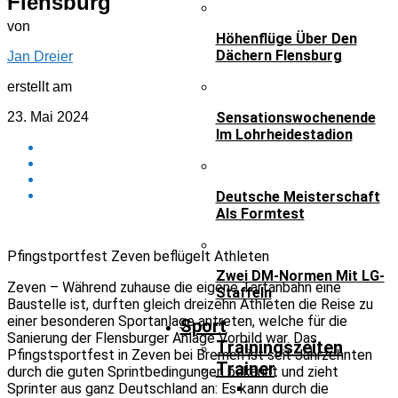
Flensburg
von
Höhenflüge Über Den
Dächern Flensburg
Jan Dreier
erstellt am
23. Mai 2024
Sensationswochenende
Im Lohrheidestadion
Deutsche Meisterschaft
Als Formtest
Pfingstportfest Zeven beflügelt Athleten
Zwei DM-Normen Mit LG-
Zeven – Während zuhause die eigene Tartanbahn eine
Staffeln
Baustelle ist, durften gleich dreizehn Athleten die Reise zu
einer besonderen Sportanlage antreten, welche für die
Sport
Sanierung der Flensburger Anlage Vorbild war. Das
Trainingszeiten
Pfingstsportfest in Zeven bei Bremen ist seit Jahrzehnten
Trainer
durch die guten Sprintbedingungen bekannt und zieht
Sprinter aus ganz Deutschland an: Es kann durch die