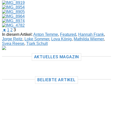
◄
1
2
3
In diesem Artikel:
Anton Temme
,
Featured
,
Hannah Frank
,
Jorge Reitz
,
Loke Sommer
,
Lova König
,
Mathilda Wiemer
,
Svea Reese
,
Tjark Schult
AKTUELLES MAGAZIN
BELIEBTE ARTIKEL
TRAINER