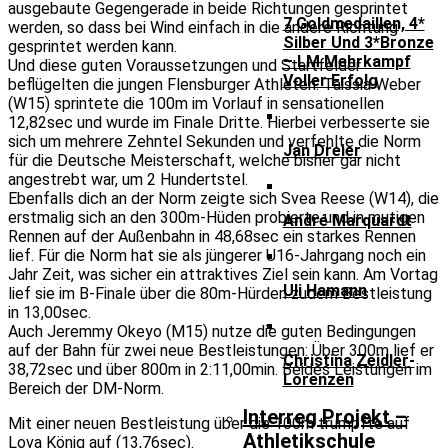
ausgebaute Gegengerade in beide Richtungen gesprintet
7 Goldmedaillen, 4*
werden, so dass bei Wind einfach in die andere Richtung
Silber Und 3*Bronze
gesprintet werden kann.
– LM Mehrkampf
Und diese guten Voraussetzungen und Startfelder
Voller Erfolg
beflügelten die jungen Flensburger Athleten. Taissia Weber
(W15) sprintete die 100m im Vorlauf in sensationellen
12,82sec und wurde im Finale Dritte. Hierbei verbesserte sie
sich um mehrere Zehntel Sekunden und verfehlte die Norm
Jan Dreier
für die Deutsche Meisterschaft, welche bisher gar nicht
angestrebt war, um 2 Hundertstel.
Ebenfalls dich an der Norm zeigte sich Svea Reese (W14), die
erstmalig sich an den 300m-Hüden probierte und in mutigen
André Marquardt
Rennen auf der Außenbahn in 48,68sec ein starkes Rennen
lief. Für die Norm hat sie als jüngerer U16-Jahrgang noch ein
Jahr Zeit, was sicher ein attraktives Ziel sein kann. Am Vortag
Uli Hamann
lief sie im B-Finale über die 80m-Hürden zudem Bestleistung
in 13,00sec.
Auch Jeremmy Okeyo (M15) nutze die guten Bedingungen
auf der Bahn für zwei neue Bestleistungen: Über 300m lief er
Christina Zeidler-
38,72sec und über 800m in 2:11,00min. Beides Leistungen im
Lorenzen
Bereich der DM-Norm.
Interreg Projekt –
Mit einer neuen Bestleistung über die 100m trumpfte auf
Athletikschule
Lova König auf (13,76sec).