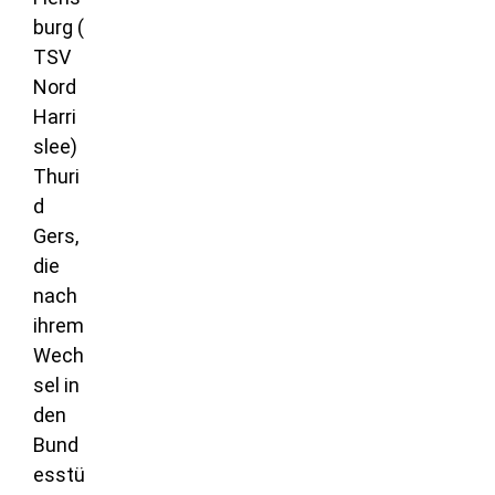
burg (
TSV
Nord
Harri
slee)
Thuri
d
Gers,
die
nach
ihrem
Wech
sel in
den
Bund
esstü