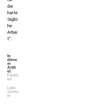
die
harte
täglic
he
Arbei
t“.
In
diese
m
Artik
el:
Featur
ed
,
Loke
Somm
er