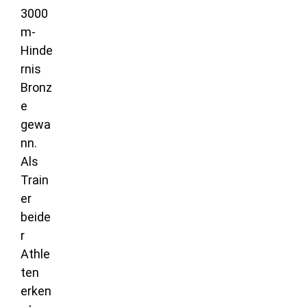
3000
m-
Hinde
rnis
Bronz
e
gewa
nn.
Als
Train
er
beide
r
Athle
ten
erken