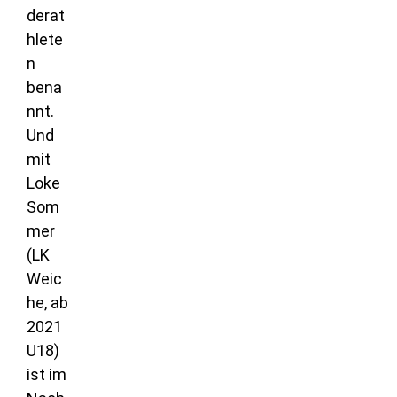
derat
hlete
n
bena
nnt.
Und
mit
Loke
Som
mer
(LK
Weic
he, ab
2021
U18)
ist im