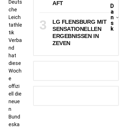
Deuts
AFT
D
che
a
n
Leich
LG FLENSBURG MIT
s
tathle
k
SENSATIONELLEN
tik
ERGEBNISSEN IN
Verba
ZEVEN
nd
hat
diese
Woch
e
offizi
ell die
neue
n
Bund
eska