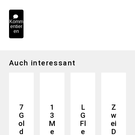
Komm
entier
en
Auch interessant
7
1
L
Z
G
3
G
w
ol
M
Fl
ei
d
e
e
D