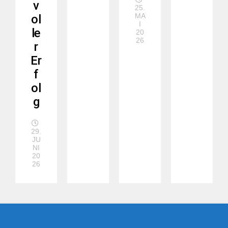
v
25.
MA
ol
I
le
20
26
r
Er
f
ol
g
29.
JU
NI
20
26