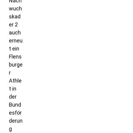
Nach
wuch
skad
er 2
auch
erneu
t ein
Flens
burge
r
Athle
t in
der
Bund
esför
derun
g