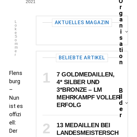
O
2021
r
g
a
L
AKTUELLES MAGAZIN
n
o
k
i
e
s
S
o
a
m
m
ti
e
o
r
BELIEBTE ARTIKEL
n
Flens
7 GOLDMEDAILLEN,
burg
4* SILBER UND
–
3*BRONZE – LM
B
il
MEHRKAMPF VOLLER
Nun
d
ERFOLG
ist es
e
offizi
r
ell:
13 MEDAILLEN BEI
Der
LANDESMEISTERSCH