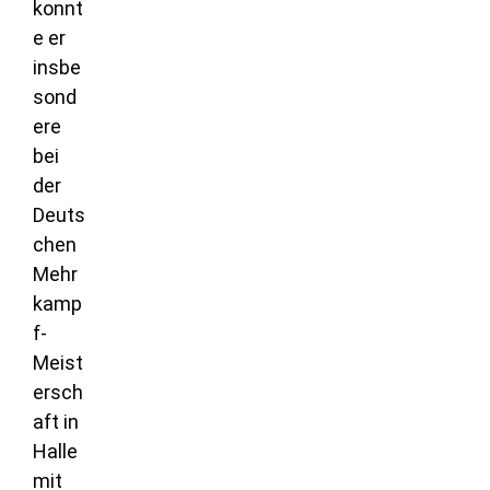
konnt
e er
insbe
sond
ere
bei
der
Deuts
chen
Mehr
kamp
f-
Meist
ersch
aft in
Halle
mit