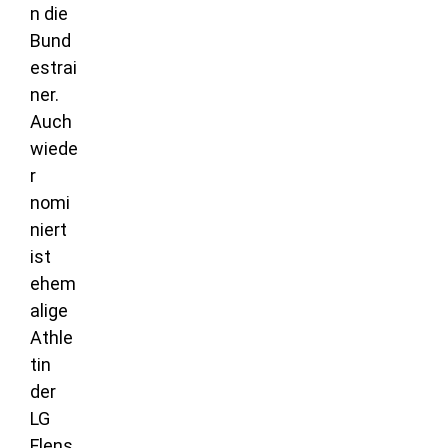
n die
Bund
estrai
ner.
Auch
wiede
r
nomi
niert
ist
ehem
alige
Athle
tin
der
LG
Flens