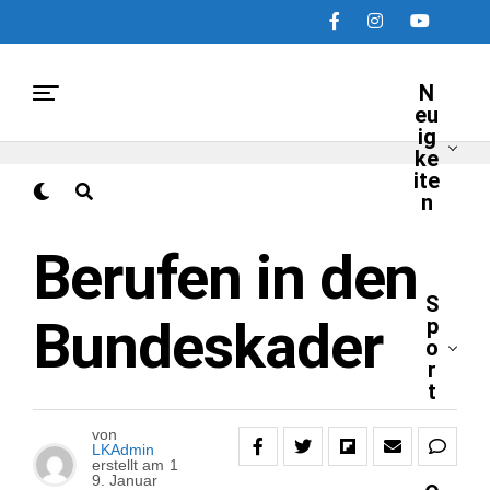
N
eu
ig
ke
ite
n
NEUIGKEITEN
Berufen in den
S
Bundeskader
p
o
r
t
von
LKAdmin
erstellt am
1
9. Januar