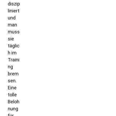
diszip
liniert
und
man
muss
sie
täglic
h im
Traini
ng
brem
sen.
Eine
tolle
Beloh
nung
für