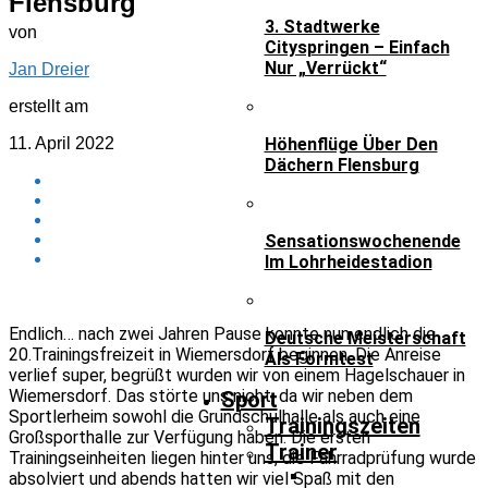
Flensburg
3. Stadtwerke
von
Cityspringen – Einfach
Nur „verrückt“
Jan Dreier
erstellt am
11. April 2022
Höhenflüge Über Den
Dächern Flensburg
Sensationswochenende
Im Lohrheidestadion
Endlich… nach zwei Jahren Pause konnte nun endlich die
Deutsche Meisterschaft
20.Trainingsfreizeit in Wiemersdorf beginnen. Die Anreise
Als Formtest
verlief super, begrüßt wurden wir von einem Hagelschauer in
Wiemersdorf. Das störte uns nicht, da wir neben dem
Sport
Sportlerheim sowohl die Grundschulhalle als auch eine
Trainingszeiten
Großsporthalle zur Verfügung haben. Die ersten
Trainer
Trainingseinheiten liegen hinter uns, die Fahrradprüfung wurde
absolviert und abends hatten wir viel Spaß mit den