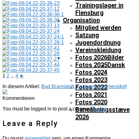
Trainingslager in
Flensburg
Organisation
Mitglied werden
Satzung
Jugendordnung
Vereinskleidung
Fotos 2026
Bilder
Fotos 2025
Dansk
Fotos 2024
1
2
...
4
►
Fotos 2023
Fotos 2022
In diesem Artikel:
Bad Bramstedt
,
Featured
,
Wiemersdorf
Fotos 2021
Kommentieren
Fotos 2020
Baneåbningsstæve
You must be logged in to post a comment
Login
2026
Leave a Reply
Du musst
angemeldet
sein, um einen Kommentar