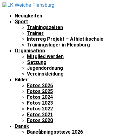
Neuigkeiten
Sport
Trainingszeiten
Trainer
Interreg Projekt – Athletikschule
Trainingslager in Flensburg
Organisation
Mitglied werden
Satzung
Jugendordnung
Vereinskleidung
Bilder
Fotos 2026
Fotos 2025
Fotos 2024
Fotos 2023
Fotos 2022
Fotos 2021
Fotos 2020
Dansk
Baneåbningsstæve 2026