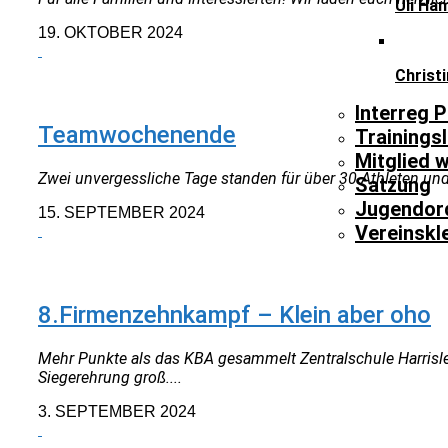
Uli Ha
19. OKTOBER 2024
Christ
NEUIGKEITEN
Interreg P
Teamwochenende
Trainingsl
Mitglied 
Zwei unvergessliche Tage standen für über 30 Athleten und 
Satzung
Jugendor
15. SEPTEMBER 2024
Vereinskl
NEUIGKEITEN
8.Firmenzehnkampf – Klein aber oho
Mehr Punkte als das KBA gesammelt Zentralschule Harrisl
Siegerehrung groß....
3. SEPTEMBER 2024