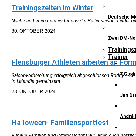
Trainingszeiten im Winter
Deutsche Me
Nach den Ferien geht es für uns die Hallensaison. Leider g
30. OKTOBER 2024
Zwei DM-Nor
NEUIGKEITEN
Trainings
Trainer
Flensburger Athleten arbeiten an For
7 Gold
Saisonvorbereitung erfolgreich abgeschlossen Rodby – 80 
in Lalandia gemeinsam...
28. OKTOBER 2024
Jan Dr
NEUIGKEITEN
André 
Halloween- Familiensportfest
Für alle Familien und Interessierten! Wir laden euch herzl