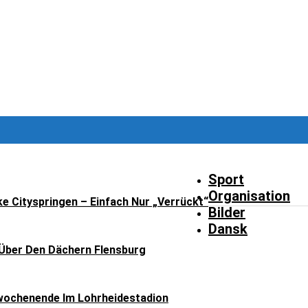
Sport
Organisation
ke Cityspringen – Einfach Nur „verrückt“
Bilder
Dansk
Über Den Dächern Flensburg
ochenende Im Lohrheidestadion