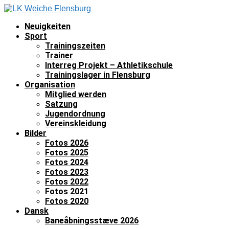
Neuigkeiten
Sport
Trainingszeiten
Trainer
Interreg Projekt – Athletikschule
Trainingslager in Flensburg
Organisation
Mitglied werden
Satzung
Jugendordnung
Vereinskleidung
Bilder
Fotos 2026
Fotos 2025
Fotos 2024
Fotos 2023
Fotos 2022
Fotos 2021
Fotos 2020
Dansk
Baneåbningsstæve 2026