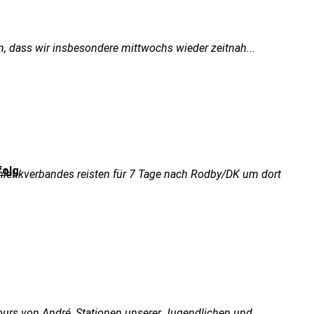
n, dass wir insbesondere mittwochs wieder zeitnah...
folg
hletikverbandes reisten für 7 Tage nach Rodby/DK um dort
ours von André, Stationen unserer Jugendlichen und...