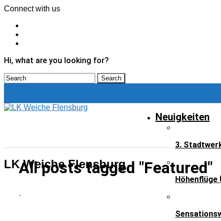
Connect with us
Hi, what are you looking for?
Neuigkeiten
3. Stadtwer
LK Weiche Flensburg
All posts tagged "Featured"
Höhenflüge 
NEUIGKEITEN
Sensationsw