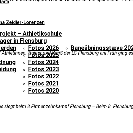
mann
ina Zeidler-Lorenzen
rojekt – Athletikschule
ager in Flensburg
werden
Fotos 2026
Baneåbningsstæve 20
Athletinnen, Trainer und KariS der LG Flensburg an! Früh ging es
Fotos 2025
dnung
Fotos 2024
eidung
Fotos 2023
Fotos 2022
Fotos 2021
Fotos 2020
ee siegt beim 8.Firmenzehnkampf Flensburg – Beim 8. Flensbur