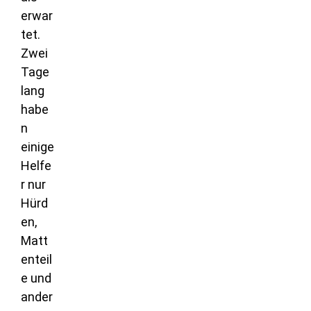
erwar
tet.
Zwei
Tage
lang
habe
n
einige
Helfe
r nur
Hürd
en,
Matt
enteil
e und
ander