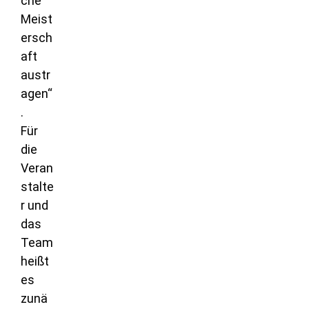
che
Meist
ersch
aft
austr
agen“
.
Für
die
Veran
stalte
r und
das
Team
heißt
es
zunä