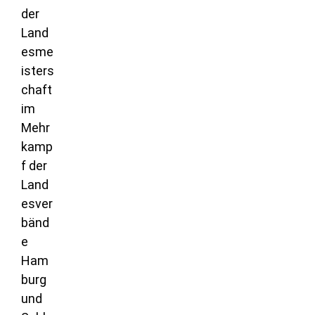
der
Land
esme
isters
chaft
im
Mehr
kamp
f der
Land
esver
bänd
e
Ham
burg
und