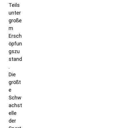
Teils
unter
große
m
Ersch
öpfun
gszu
stand
.
Die
größt
e
Schw
achst
elle
der