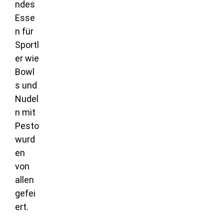
ndes
Esse
n für
Sportl
er wie
Bowl
s und
Nudel
n mit
Pesto
wurd
en
von
allen
gefei
ert.