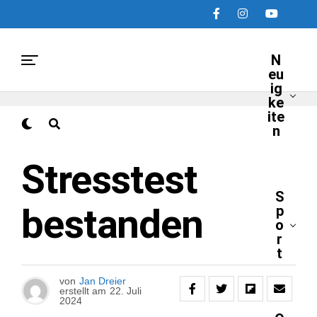
N
eu
ig
ke
ite
n
NEUIGKEITEN
Stresstest
S
bestanden
p
o
r
t
von
Jan Dreier
erstellt am
22. Juli
2024