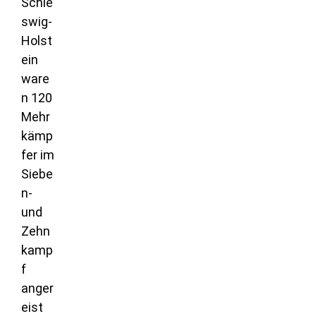
Schle
swig-
Holst
ein
ware
n 120
Mehr
kämp
fer im
Siebe
n-
und
Zehn
kamp
f
anger
eist