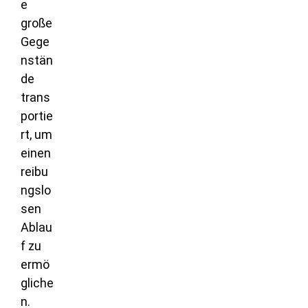
e
große
Gege
nstän
de
trans
portie
rt, um
einen
reibu
ngslo
sen
Ablau
f zu
ermö
gliche
n.