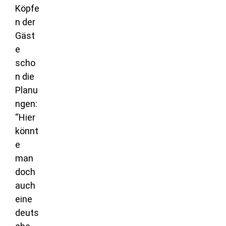
Köpfe
n der
Gäst
e
scho
n die
Planu
ngen:
“Hier
könnt
e
man
doch
auch
eine
deuts