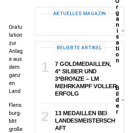
O
r
g
AKTUELLES MAGAZIN
a
n
Gratu
i
lation
s
a
zur
BELIEBTE ARTIKEL
ti
Anlag
o
e aus
n
7 GOLDMEDAILLEN,
dem
4* SILBER UND
ganz
3*BRONZE – LM
en
MEHRKAMPF VOLLER
B
Land
ERFOLG
il
d
Flens
e
r
burg-
13 MEDAILLEN BEI
LANDESMEISTERSCH
Mit
AFT
große