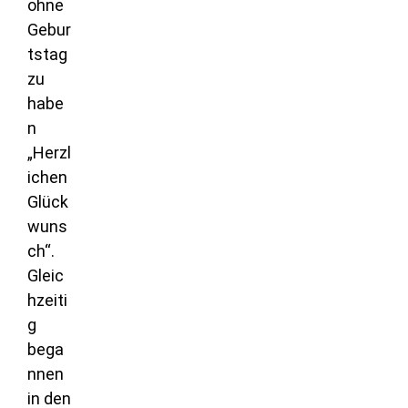
ohne
Gebur
tstag
zu
habe
n
„Herzl
ichen
Glück
wuns
ch“.
Gleic
hzeiti
g
bega
nnen
in den