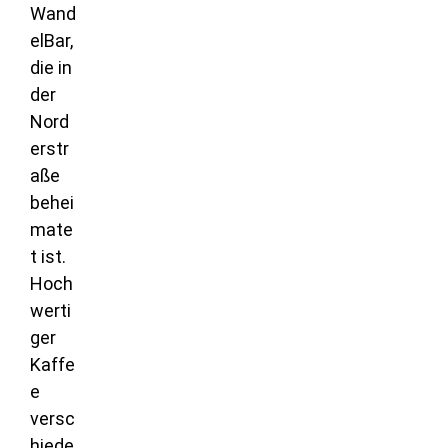
Wand
elBar,
die in
der
Nord
erstr
aße
behei
mate
t ist.
Hoch
werti
ger
Kaffe
e
versc
hiede