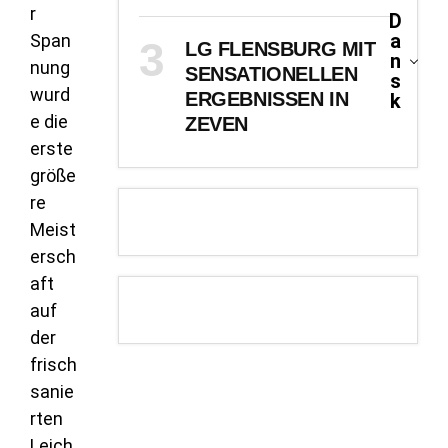
r
D
a
Span
LG FLENSBURG MIT
n
nung
SENSATIONELLEN
s
wurd
ERGEBNISSEN IN
k
e die
ZEVEN
erste
größe
re
Meist
ersch
aft
auf
der
frisch
sanie
rten
Leich