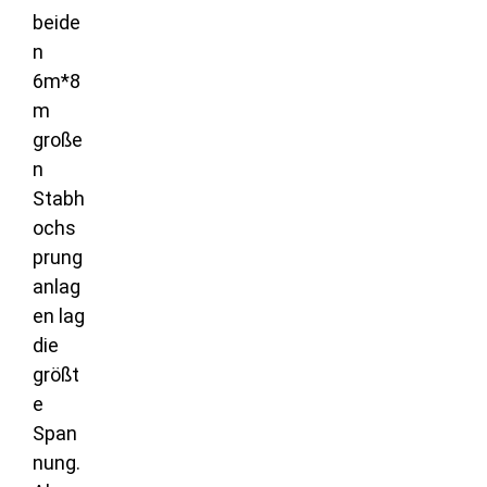
beide
n
6m*8
m
große
n
Stabh
ochs
prung
anlag
en lag
die
größt
e
Span
nung.