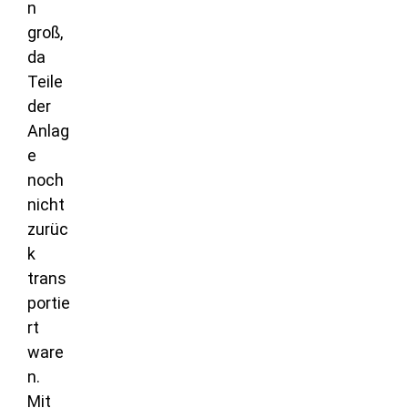
n
groß,
da
Teile
der
Anlag
e
noch
nicht
zurüc
k
trans
portie
rt
ware
n.
Mit