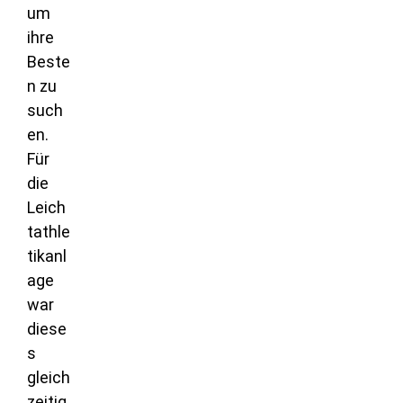
um
ihre
Beste
n zu
such
en.
Für
die
Leich
tathle
tikanl
age
war
diese
s
gleich
zeitig