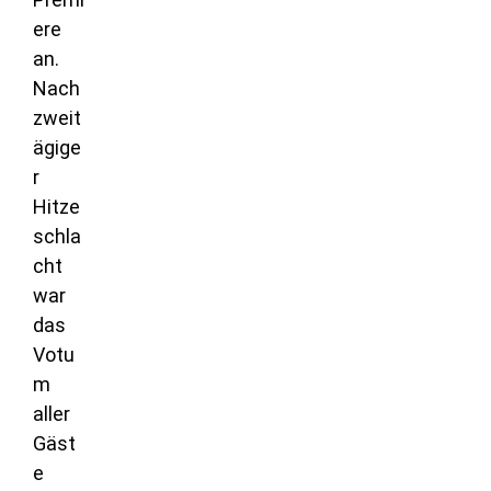
ere
an.
Nach
zweit
ägige
r
Hitze
schla
cht
war
das
Votu
m
aller
Gäst
e