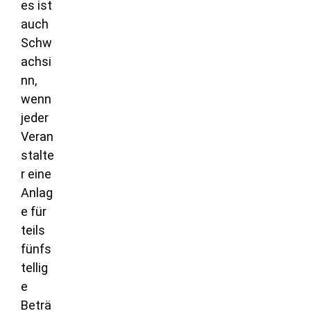
es ist
auch
Schw
achsi
nn,
wenn
jeder
Veran
stalte
r eine
Anlag
e für
teils
fünfs
tellig
e
Beträ