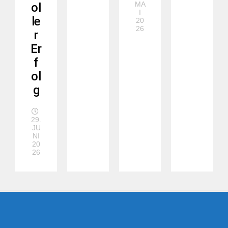
MA
ol
I
le
20
26
r
Er
f
ol
g
29.
JU
NI
20
26