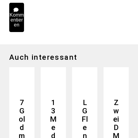
Komm
entier
en
Auch interessant
7
1
L
Z
G
3
G
w
ol
M
Fl
ei
d
e
e
D
m
d
n
M