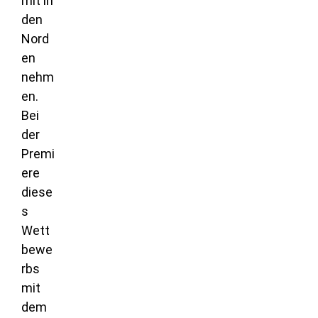
mit in
den
Nord
en
nehm
en.
Bei
der
Premi
ere
diese
s
Wett
bewe
rbs
mit
dem