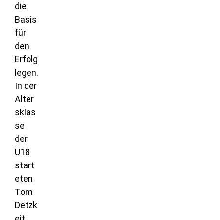
die
Basis
für
den
Erfolg
legen.
In der
Alter
sklas
se
der
U18
start
eten
Tom
Detzk
eit,