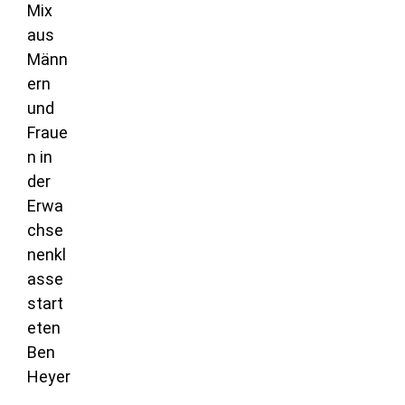
Mix
aus
Männ
ern
und
Fraue
n in
der
Erwa
chse
nenkl
asse
start
eten
Ben
Heyer
,