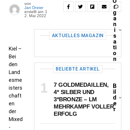
O
von
r
Jan Dreier
g
erstellt am
1
2. Mai 2022
a
n
i
s
AKTUELLES MAGAZIN
a
ti
Kiel –
o
Bei
n
den
BELIEBTE ARTIKEL
Land
esme
7 GOLDMEDAILLEN,
B
isters
il
4* SILBER UND
chaft
d
3*BRONZE – LM
e
en
MEHRKAMPF VOLLER
r
der
ERFOLG
Mixed
-