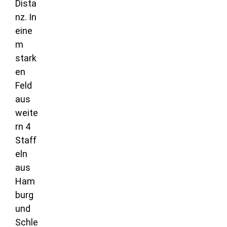
Dista
nz. In
eine
m
stark
en
Feld
aus
weite
rn 4
Staff
eln
aus
Ham
burg
und
Schle