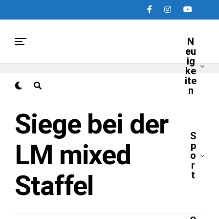
N
eu
ig
ke
ite
n
NEUIGKEITEN
Siege bei der
S
LM mixed
p
o
r
t
Staffel