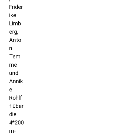
Frider
ike
Limb
erg,
Anto
n
Tem
me
und
Annik
e
Rohlf
f über
die
4*200
m-