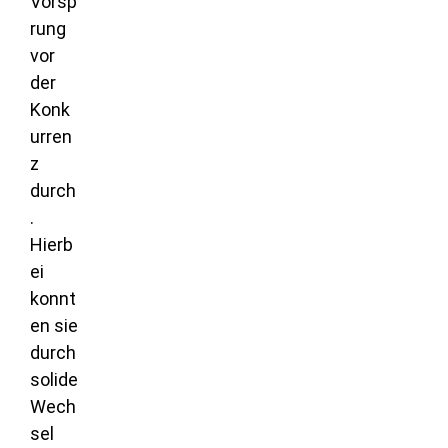
Vorsp
rung
vor
der
Konk
urren
z
durch
.
Hierb
ei
konnt
en sie
durch
solide
Wech
sel