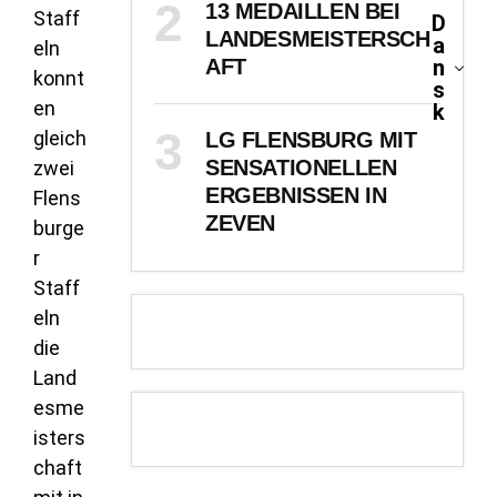
13 MEDAILLEN BEI
Staff
D
LANDESMEISTERSCH
a
eln
AFT
n
konnt
s
en
k
gleich
LG FLENSBURG MIT
SENSATIONELLEN
zwei
ERGEBNISSEN IN
Flens
ZEVEN
burge
r
Staff
eln
die
Land
esme
isters
chaft