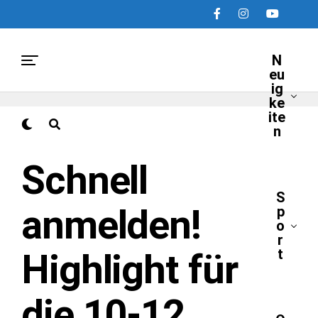
N
eu
ig
ke
ite
n
NEUIGKEITEN
Schnell
S
anmelden!
p
o
r
t
Highlight für
die 10-12