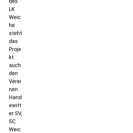
des
LK
Weic
he
steht
das
Proje
kt
auch
den
Verei
nen
Hand
ewitt
er SV,
SC
Weic