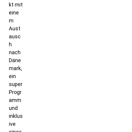
kt mit
eine
m
Aust
ausc
h
nach
Däne
mark,
ein
super
Progr
amm
und
inklus
ive
eines