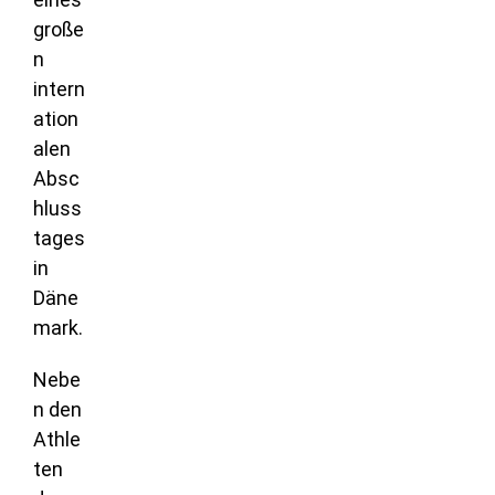
große
n
intern
ation
alen
Absc
hluss
tages
in
Däne
mark.
Nebe
n den
Athle
ten