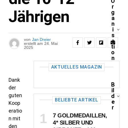
O
r
Jährigen
g
a
n
i
s
von
Jan Dreier
a
erstellt am
24. Mai
ti
2025
o
n
AKTUELLES MAGAZIN
Dank
B
der
il
guten
d
BELIEBTE ARTIKEL
e
Koop
r
eratio
7 GOLDMEDAILLEN,
n mit
4* SILBER UND
den