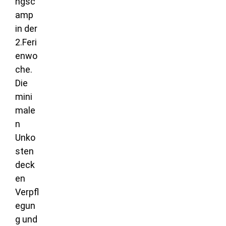
ngsc
amp
in der
2.Feri
enwo
che.
Die
mini
male
n
Unko
sten
deck
en
Verpfl
egun
g und