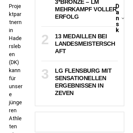
3*BRONZE – LM
D
Proje
MEHRKAMPF VOLLER
a
ktpar
ERFOLG
n
tnern
s
k
in
13 MEDAILLEN BEI
Hade
LANDESMEISTERSCH
rsleb
AFT
en
(DK)
kann
LG FLENSBURG MIT
SENSATIONELLEN
für
ERGEBNISSEN IN
unser
ZEVEN
e
jünge
ren
Athle
ten