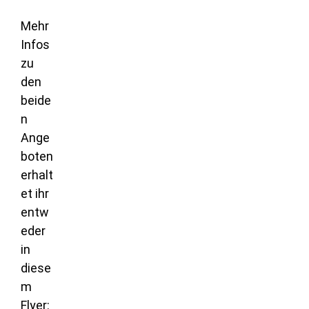
Mehr
Infos
zu
den
beide
n
Ange
boten
erhalt
et ihr
entw
eder
in
diese
m
Flyer: