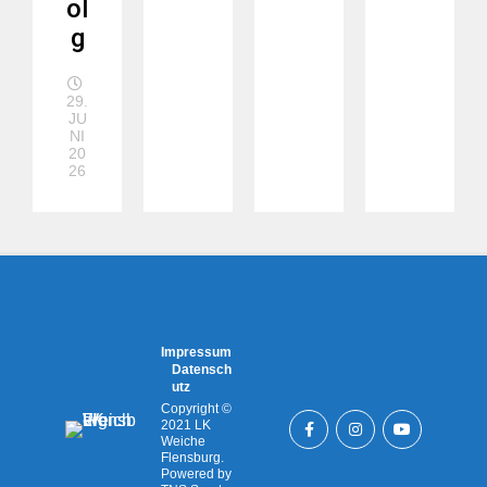
ol
g
29.
JU
NI
20
26
Impressum
Datensch
utz
Copyright ©
2021 LK
Weiche
Flensburg.
Powered by