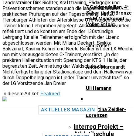
Landestrainer Dirk Richter, Krafttraining, Pädagogik und
7 Goldmedaillen, 4*
Präventionsthemen standen auch die lang erwarteten
Silber Und 3*Bronze
praktischen Prüfungen auf der Tagesordnung. Mit 20
– LM Mehrkampf
Flensburger Athleten der Altersklasse U16 wurden durch die
Voller Erfolg
Trainer kleine Lehrproben abgelegt. Alle Lehrproben wurden
reflektiert und so konnten am Ende der 130stündige
Lehrgang für alle Teilnehmer erfolgreich mit der Lizenz
abgeschlossen werden. Mit Milana Deckert, Sinikka
Jan Dreier
Balszunat, Kasimir Kehrer und Neele Bücker ist der LK Weiche
nun mit vier ausgebildeten C-Trainern verstärkt. „In der
prekären Hallensituation mit Sperrung der KTS 1 Halle, der
begrenzten Zeit, Anmietung der Waldschule, der
André Marquardt
Nichtfertigstellung der Stadionanlage und dem Hallenwirrwar
durch Doppelbelegungen ist jeder Trainer unverzichtbar“, so
der LG Vorsitzende Jan Dreier.
Uli Hamann
In diesem Artikel:
Featured
Christina Zeidler-
AKTUELLES MAGAZIN
Lorenzen
Interreg Projekt –
Athletikschule