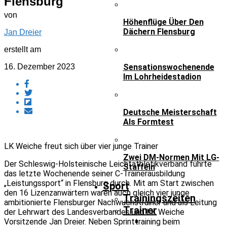
Flensburg
von
Höhenflüge Über Den
Dächern Flensburg
Jan Dreier
erstellt am
16. Dezember 2023
Sensationswochenende
Im Lohrheidestadion
Deutsche Meisterschaft
Als Formtest
LK Weiche freut sich über vier junge Trainer
Zwei DM-Normen Mit LG-
Der Schleswig-Holsteinische Leichtathletikverband führte
Staffeln
das letzte Wochenende seiner C-Trainerausbildung
„Leistungssport“ in Flensburg durch. Mit am Start zwischen
Sport
den 16 Lizenzanwärtern waren auch gleich vier junge
Trainingszeiten
ambitionierte Flensburger Nachwuchstrainer und als Leitung
Trainer
der Lehrwart des Landesverbandes und LK Weiche
Vorsitzende Jan Dreier. Neben Sprinttraining beim