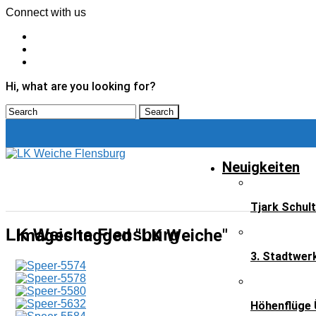
Connect with us
Hi, what are you looking for?
Neuigkeiten
Tjark Schul
LK Weiche Flensburg
Images tagged "LK Weiche"
3. Stadtwer
Höhenflüge 