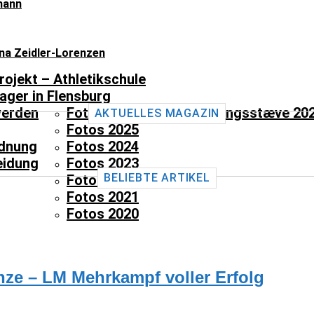
mann
ina Zeidler-Lorenzen
rojekt – Athletikschule
ager in Flensburg
werden
Fotos 2026
Baneåbningsstæve 20
AKTUELLES MAGAZIN
Fotos 2025
dnung
Fotos 2024
eidung
Fotos 2023
BELIEBTE ARTIKEL
Fotos 2022
Fotos 2021
Fotos 2020
nze – LM Mehrkampf voller Erfolg