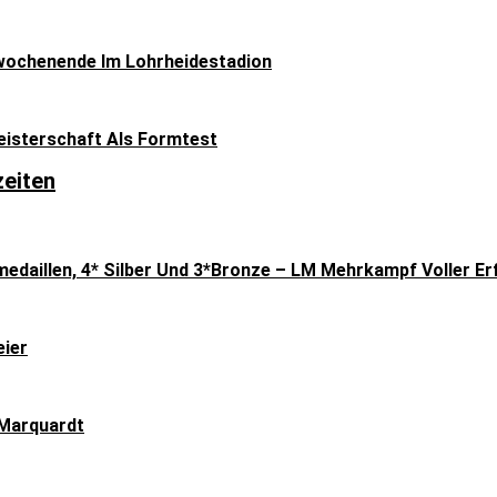
ochenende Im Lohrheidestadion
isterschaft Als Formtest
zeiten
medaillen, 4* Silber Und 3*Bronze – LM Mehrkampf Voller Er
eier
Marquardt