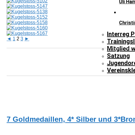
Uli Ha
Christ
Interreg P
◄
1
2
3
►
Trainingsl
Mitglied 
Satzung
Jugendor
Vereinskl
TRAINER
7 Goldmedaillen, 4* Silber und 3*Bro