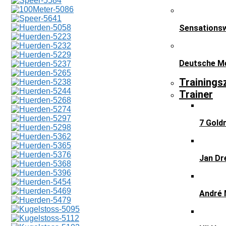
Sensationsw
Deutsche Me
Trainings
Trainer
7 Gold
Jan Dr
André 