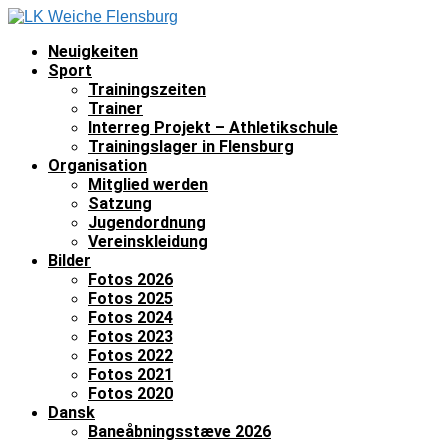
Neuigkeiten
Sport
Trainingszeiten
Trainer
Interreg Projekt – Athletikschule
Trainingslager in Flensburg
Organisation
Mitglied werden
Satzung
Jugendordnung
Vereinskleidung
Bilder
Fotos 2026
Fotos 2025
Fotos 2024
Fotos 2023
Fotos 2022
Fotos 2021
Fotos 2020
Dansk
Baneåbningsstæve 2026