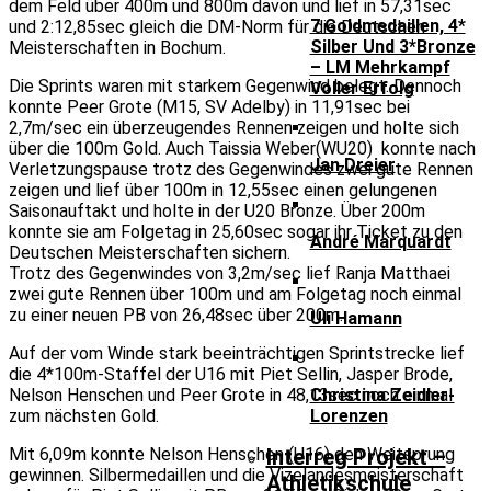
dem Feld über 400m und 800m davon und lief in 57,31sec
7 Goldmedaillen, 4*
und 2:12,85sec gleich die DM-Norm für die Deutschen
Silber Und 3*Bronze
Meisterschaften in Bochum.
– LM Mehrkampf
Die Sprints waren mit starkem Gegenwind belegt. Dennoch
Voller Erfolg
konnte Peer Grote (M15, SV Adelby) in 11,91sec bei
2,7m/sec ein überzeugendes Rennen zeigen und holte sich
über die 100m Gold. Auch Taissia Weber(WU20) konnte nach
Jan Dreier
Verletzungspause trotz des Gegenwindes zwei gute Rennen
zeigen und lief über 100m in 12,55sec einen gelungenen
Saisonauftakt und holte in der U20 Bronze. Über 200m
konnte sie am Folgetag in 25,60sec sogar ihr Ticket zu den
André Marquardt
Deutschen Meisterschaften sichern.
Trotz des Gegenwindes von 3,2m/sec lief Ranja Matthaei
zwei gute Rennen über 100m und am Folgetag noch einmal
zu einer neuen PB von 26,48sec über 200m.
Uli Hamann
Auf der vom Winde stark beeinträchtigen Sprintstrecke lief
die 4*100m-Staffel der U16 mit Piet Sellin, Jasper Brode,
Nelson Henschen und Peer Grote in 48,13sec noch einmal
Christina Zeidler-
zum nächsten Gold.
Lorenzen
Mit 6,09m konnte Nelson Henschen (U16) den Weitsprung
Interreg Projekt –
gewinnen. Silbermedaillen und die Vizelandesmeisterschaft
Athletikschule