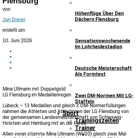
Flensburg
von
Höhenflüge Über Den
Dächern Flensburg
Jan Dreier
erstellt am
10. Juni 2026
Sensationswochenende
Im Lohrheidestadion
Deutsche Meisterschaft
Als Formtest
Mina Ullmann mit Doppelgold
LG Flensburg im Medaillenregen
Zwei DM-Normen Mit LG-
Staffeln
Lübeck – 13 Medaillen und gleich 3 DM-Normerfüllungen
nahmen die Athleten und Athletinnen der LG Flensburg von
Sport
der gemeinsamen Landesmeisterschaft von Schleswig-
Trainingszeiten
Holstein und Hamburg mit an die Förde.
Trainer
Allen voran stürmte Mina Ullmann (WU20) gleich zwei Mal