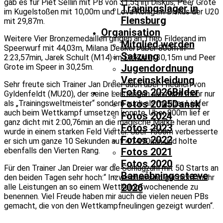
gab es für Piet Sellin mit PB von 31,55 im Diskus, Peer Grote
Trainingslager in
im Kugelstoßen mit 10,00m und Lova König im Diskus der U20
Flensburg
mit 29,87m.
Organisation
Weitere Vier Bronzemedaillen gingen an Theo Filderand im
Mitglied werden
Speerwurf mit 44,03m, Milana Deckert über 800m in
Satzung
2:23,57min, Jarek Schult (M14) im Diskus in 30,15m und Peer
Grote im Speer in 30,25m.
Jugendordnung
Vereinskleidung
Sehr freute sich Trainer Jan Dreier auch über Friedrich von
Fotos 2026
Bilder
Gyldenfeldt (MU20), der seine Leistungen nun nicht mehr nur
Fotos 2025
Dansk
als „Trainingsweltmeister“ sondern auch als mutiger Läufer
auch beim Wettkampf umsetzen konnte. Über 800m lief er
Fotos 2024
ganz dicht mit 2:00,76min an die magische Marke heran und
Fotos 2023
wurde in einem starken Feld Vierter. Über 1500m verbesserte
Fotos 2022
er sich um ganze 10 Sekunden auf 4:14,90min und holte
ebenfalls den Vierten Rang.
Fotos 2021
Fotos 2020
Für den Trainer Jan Dreier war die Schlagzahl mit 50 Starts an
Baneåbningsstæve
den beiden Tagen sehr hoch:“ Inzwischen sind gar nicht mehr
2026
alle Leistungen an so einem Wettkampfwochenende zu
benennen. Viel Freude haben mir auch die vielen neuen PBs
gemacht, die von den Wettkampfneulingen gezeigt wurden“.