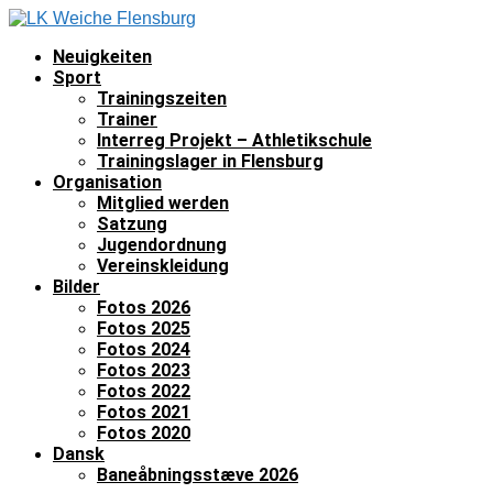
Neuigkeiten
Sport
Trainingszeiten
Trainer
Interreg Projekt – Athletikschule
Trainingslager in Flensburg
Organisation
Mitglied werden
Satzung
Jugendordnung
Vereinskleidung
Bilder
Fotos 2026
Fotos 2025
Fotos 2024
Fotos 2023
Fotos 2022
Fotos 2021
Fotos 2020
Dansk
Baneåbningsstæve 2026