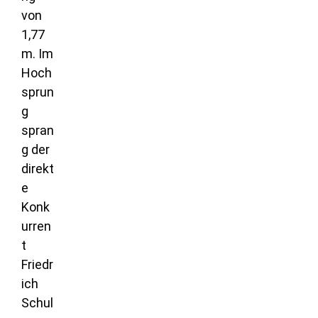
von
1,77
m. Im
Hoch
sprun
g
spran
g der
direkt
e
Konk
urren
t
Friedr
ich
Schul