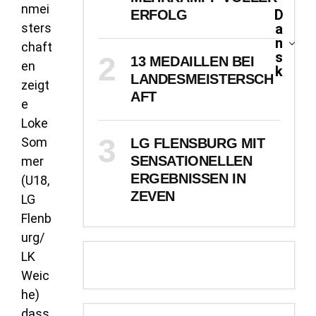
nmei
D
ERFOLG
sters
a
n
chaft
s
13 MEDAILLEN BEI
en
k
LANDESMEISTERSCH
zeigt
AFT
e
Loke
Som
LG FLENSBURG MIT
SENSATIONELLEN
mer
ERGEBNISSEN IN
(U18,
ZEVEN
LG
Flenb
urg/
LK
Weic
he)
dass