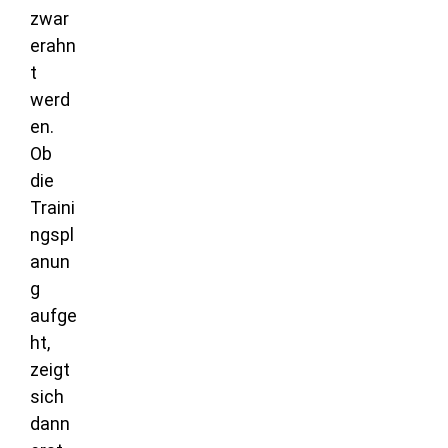
zwar
erahn
t
werd
en.
Ob
die
Traini
ngspl
anun
g
aufge
ht,
zeigt
sich
dann