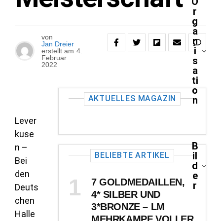
O
r
g
a
von
n
Jan Dreier
i
erstellt am
4.
Februar
s
2022
a
ti
o
AKTUELLES MAGAZIN
n
Lever
kuse
B
n –
il
BELIEBTE ARTIKEL
Bei
d
den
e
7 GOLDMEDAILLEN,
r
Deuts
4* SILBER UND
chen
3*BRONZE – LM
Halle
MEHRKAMPF VOLLER