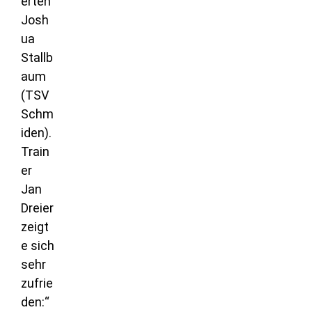
erten
Josh
ua
Stallb
aum
(TSV
Schm
iden).
Train
er
Jan
Dreier
zeigt
e sich
sehr
zufrie
den:“