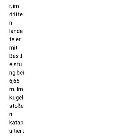
r, im
dritte
n
lande
te er
mit
Bestl
eistu
ng bei
6,65
m. Im
Kugel
stoße
n
katap
ultiert