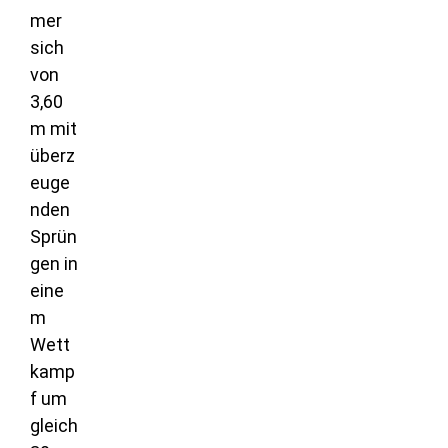
mer
sich
von
3,60
m mit
überz
euge
nden
Sprün
gen in
eine
m
Wett
kamp
f um
gleich