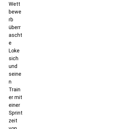
Wett
bewe
rb
überr
ascht
e
Loke
sich
und
seine
n
Train
er mit
einer
Sprint
zeit
von