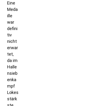
Eine
Meda
ille
war
defini
tiv
nicht
erwar
tet,
da im
Halle
nsieb
enka
mpf
Lokes
stärk
ste