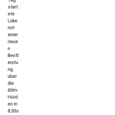
start
ete
Loke
mit
einer
neue
n
Bestl
eistu
ng
über
die
60m-
Hürd
en in
8,30s