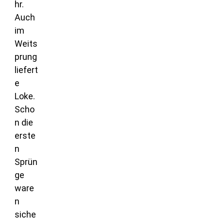
hr.
Auch
im
Weits
prung
liefert
e
Loke.
Scho
n die
erste
n
Sprün
ge
ware
n
siche