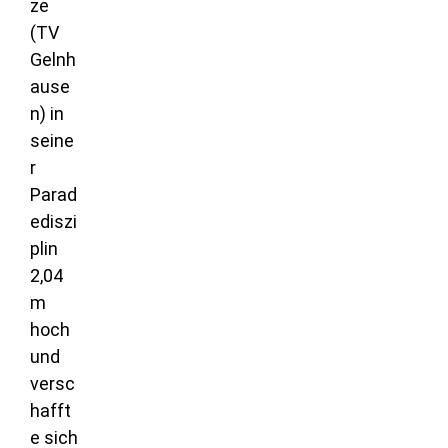
ze
(TV
Gelnh
ause
n) in
seine
r
Parad
ediszi
plin
2,04
m
hoch
und
versc
hafft
e sich