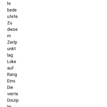
hr
bede
utete.
Zu
diese
m
Zeitp
unkt
lag
Loke
auf
Rang
Eins.
Die
vierte
Diszip
lin