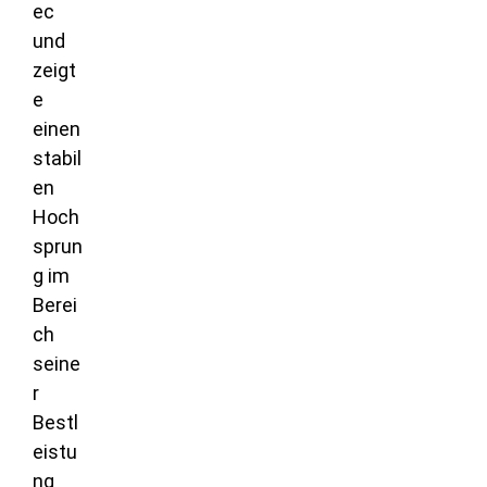
ec
und
zeigt
e
einen
stabil
en
Hoch
sprun
g im
Berei
ch
seine
r
Bestl
eistu
ng