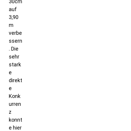
30cm
auf
3,90
m
verbe
ssern
. Die
sehr
stark
e
direkt
e
Konk
urren
z
konnt
e hier