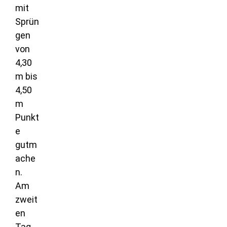
mit
Sprün
gen
von
4,30
m bis
4,50
m
Punkt
e
gutm
ache
n.
Am
zweit
en
Tag