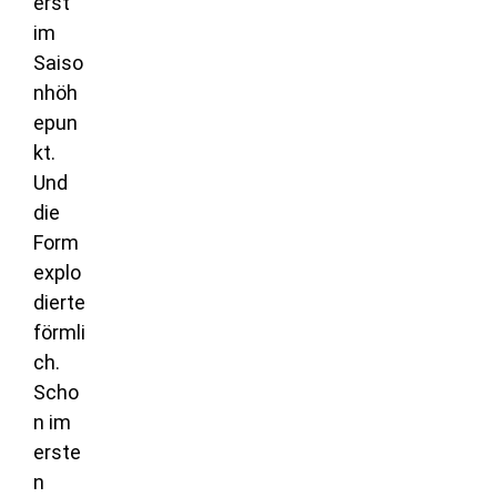
erst
im
Saiso
nhöh
epun
kt.
Und
die
Form
explo
dierte
förmli
ch.
Scho
n im
erste
n