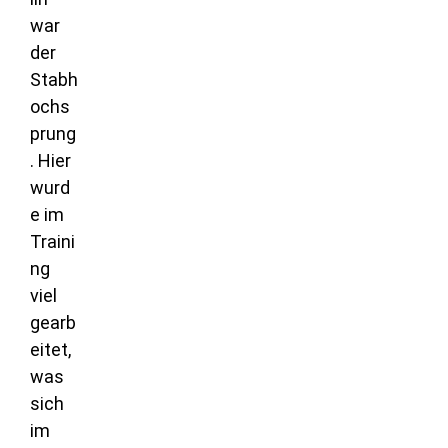
war
der
Stabh
ochs
prung
. Hier
wurd
e im
Traini
ng
viel
gearb
eitet,
was
sich
im