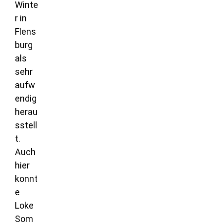
Winte
r in
Flens
burg
als
sehr
aufw
endig
herau
sstell
t.
Auch
hier
konnt
e
Loke
Som