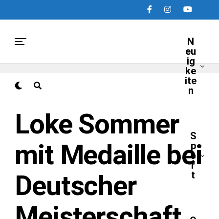
N
eu
ig
ke
ite
n
NEUIGKEITEN
Loke Sommer
S
mit Medaille bei
p
o
r
t
Deutscher
Meisterschaft