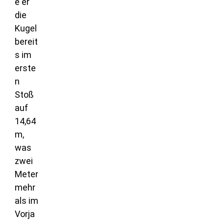
e er
die
Kugel
bereit
s im
erste
n
Stoß
auf
14,64
m,
was
zwei
Meter
mehr
als im
Vorja