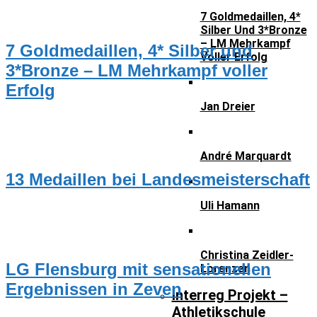
7 Goldmedaillen, 4*
TRAINER
Silber Und 3*Bronze
– LM Mehrkampf
7 Goldmedaillen, 4* Silber und
Voller Erfolg
3*Bronze – LM Mehrkampf voller
Erfolg
Jan Dreier
NEUIGKEITEN
André Marquardt
13 Medaillen bei Landesmeisterschaft
Uli Hamann
NEUIGKEITEN
Christina Zeidler-
LG Flensburg mit sensationellen
Lorenzen
Ergebnissen in Zeven
Interreg Projekt –
Athletikschule