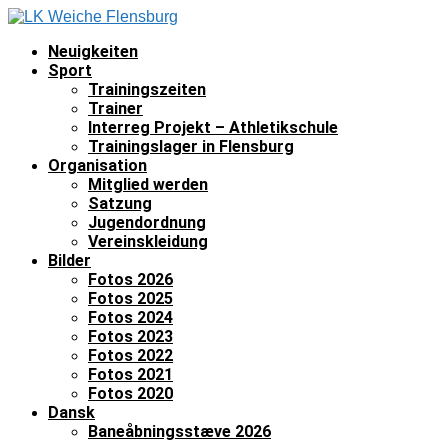
Neuigkeiten
Sport
Trainingszeiten
Trainer
Interreg Projekt – Athletikschule
Trainingslager in Flensburg
Organisation
Mitglied werden
Satzung
Jugendordnung
Vereinskleidung
Bilder
Fotos 2026
Fotos 2025
Fotos 2024
Fotos 2023
Fotos 2022
Fotos 2021
Fotos 2020
Dansk
Baneåbningsstæve 2026