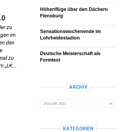
Höhenflüge über den Dächern
Flensburg
.0
er zu
Sensationswochenende im
ngen im
Lohrheidestadion
en den
e
Deutsche Meisterschaft als
mal zu
Formtest
m „LK...
ARCHIV
A
r
c
h
i
v
KATEGORIEN