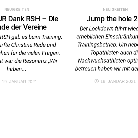
NEUIGKEITEN
NEUIGKEITEN
UR Dank RSH – Die
Jump the hole 2
de der Vereine
Der Lockdown führt wied
erheblichen Einschränku
RSH gab es beim Training.
Trainingsbetrieb. Um neb
rfte Christine Rede und
Topathleten auch di
hen für die vielen Fragen.
Nachwuchsathleten opti
t war die Resonanz „Wir
betreuen haben wir mit de
haben...
18. JANUAR 2021
19. JANUAR 2021