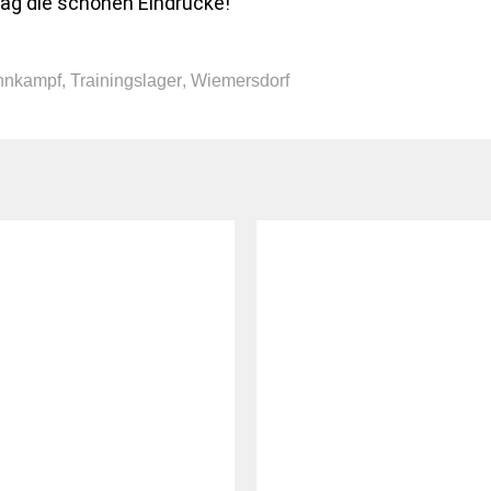
Tag die schönen Eindrücke!
hnkampf
,
Trainingslager
,
Wiemersdorf