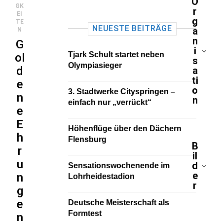
O
GK
r
EI
g
TE
NEUESTE BEITRÄGE
a
N
n
G
i
Tjark Schult startet neben
ol
s
Olympiasieger
d
a
ti
e
o
3. Stadtwerke Cityspringen –
n
n
einfach nur „verrückt“
e
E
Höhenflüge über den Dächern
h
Flensburg
B
r
il
u
d
Sensationswochenende im
e
n
Lohrheidestadion
r
g
e
Deutsche Meisterschaft als
Formtest
n