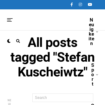
N
eu
ig
ke
All posts
ite
n
tagged "Stefan
S
Kuscheiwtz"
p
o
r
t
NE
UI