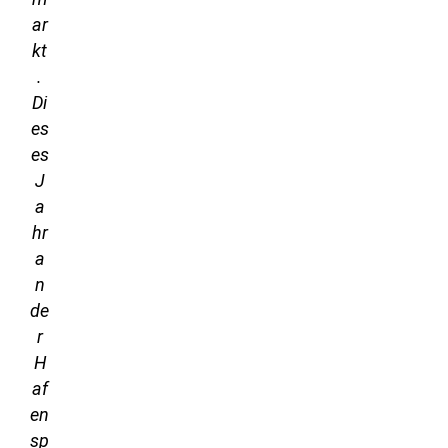
ar
kt
.
Di
es
es
J
a
hr
a
n
de
r
H
af
en
sp