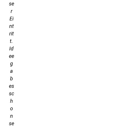
se
r
Ei
nt
rit
t.
Id
ee
g
a
b
es
sc
h
o
n
se