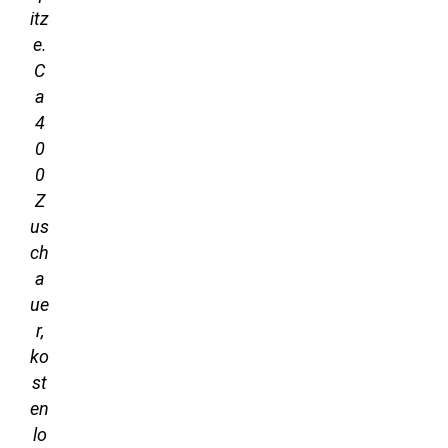
itz
e.
C
a
4
0
0
Z
us
ch
a
ue
r,
ko
st
en
lo