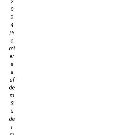
2
0
2
4
Pr
e
mi
er
e
a
uf
de
m
S
ü
de
r
m