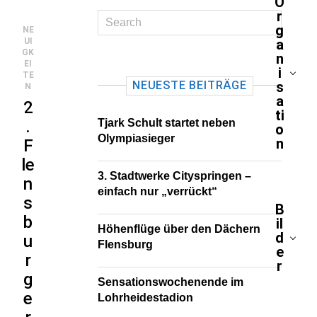
O
r
g
NE
UI
a
GK
n
EI
i
TE
NEUESTE BEITRÄGE
s
N
a
2
ti
.
Tjark Schult startet neben
o
Olympiasieger
n
F
le
3. Stadtwerke Cityspringen –
n
einfach nur „verrückt“
s
B
b
il
Höhenflüge über den Dächern
d
u
Flensburg
e
r
r
g
Sensationswochenende im
e
Lohrheidestadion