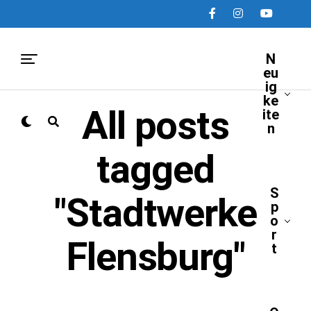
N
eu
ig
ke
All posts
ite
n
tagged
S
"Stadtwerke
p
o
r
Flensburg"
t