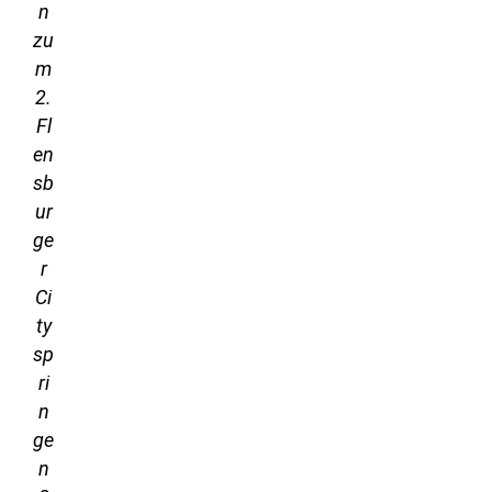
n
zu
m
2.
Fl
en
sb
ur
ge
r
Ci
ty
sp
ri
n
ge
n