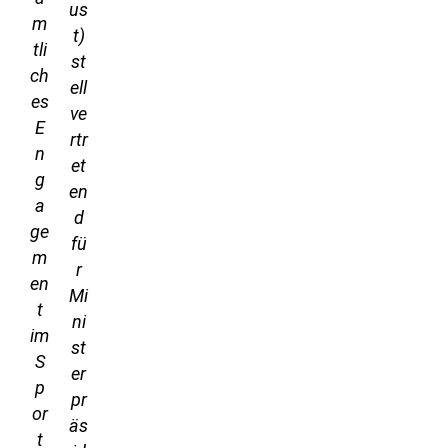
us
m
t)
tli
st
ch
ell
es
ve
E
rtr
n
et
g
en
a
d
ge
fü
m
r
en
Mi
t
ni
im
st
S
er
p
pr
or
äs
t