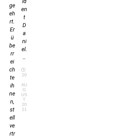
id
ge
en
eh
t
rt.
D
Er
a
ü
ni
be
el.
rr
..
ei
ch
20
te
.
ih
AU
G
ne
US
T
n,
20
st
21
ell
ve
rtr