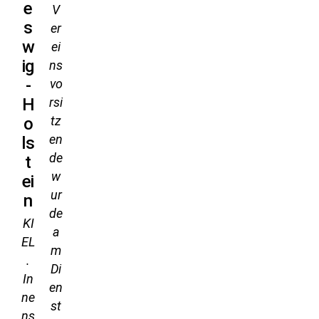
e
V
s
er
w
ei
ig
ns
-
vo
H
rsi
tz
o
en
ls
de
t
w
ei
ur
n
de
KI
a
EL
m
.
Di
In
en
ne
st
ns