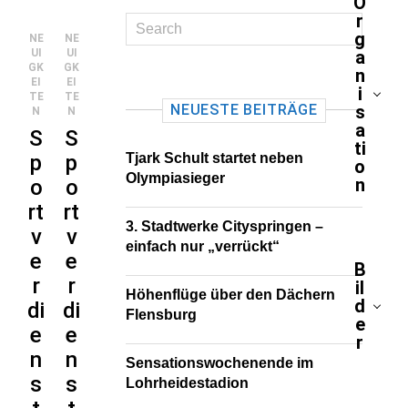
O
r
g
NE
NE
UI
UI
a
GK
GK
n
EI
EI
i
TE
TE
NEUESTE BEITRÄGE
s
N
N
a
S
S
ti
p
p
Tjark Schult startet neben
o
Olympiasieger
n
o
o
rt
rt
3. Stadtwerke Cityspringen –
v
v
einfach nur „verrückt“
e
e
B
r
r
il
Höhenflüge über den Dächern
d
di
di
Flensburg
e
e
e
r
n
n
Sensationswochenende im
s
s
Lohrheidestadion