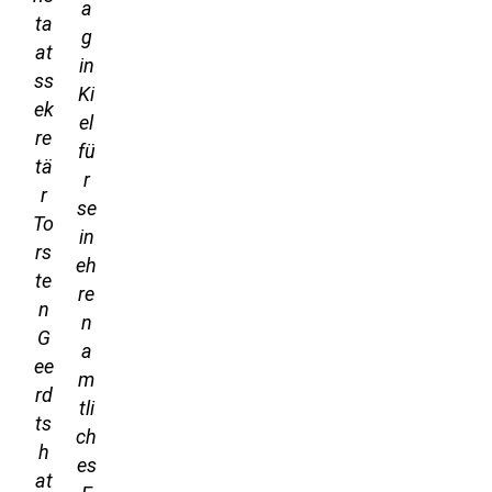
a
ta
g
at
in
ss
Ki
ek
el
re
fü
tä
r
r
se
To
in
rs
eh
te
re
n
n
G
a
ee
m
rd
tli
ts
ch
h
es
at