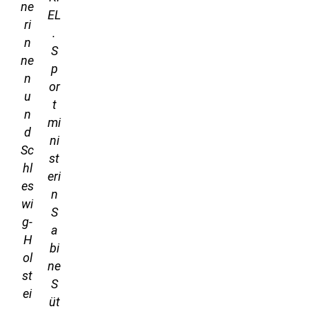
ne
EL
ri
.
n
S
ne
p
n
or
u
t
n
mi
d
ni
Sc
st
hl
eri
es
n
wi
S
g-
a
H
bi
ol
ne
st
S
ei
üt