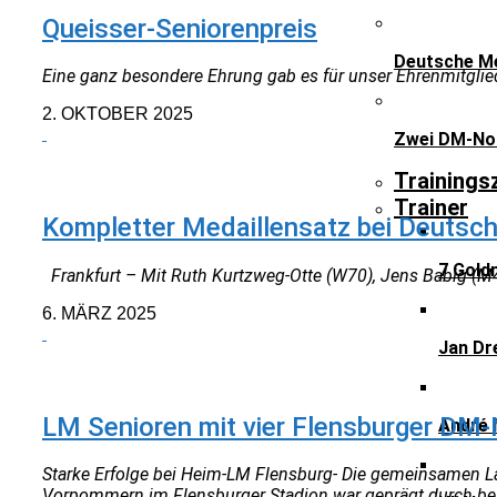
Queisser-Seniorenpreis
Deutsche Me
Eine ganz besondere Ehrung gab es für unser Ehrenmitglied
2. OKTOBER 2025
Zwei DM-Nor
NEUIGKEITEN
Trainings
Trainer
Kompletter Medaillensatz bei Deutsc
7 Gold
Frankfurt – Mit Ruth Kurtzweg-Otte (W70), Jens Babig (M
6. MÄRZ 2025
Jan Dr
NEUIGKEITEN
LM Senioren mit vier Flensburger DM
André 
Starke Erfolge bei Heim-LM Flensburg- Die gemeinsamen L
Vorpommern im Flensburger Stadion war geprägt durch bes