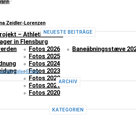
mann
ina Zeidler-Lorenzen
NEUESTE BEITRÄGE
rojekt – Athletikschule
ager in Flensburg
werden
Fotos 2026
Baneåbningsstæve 20
Fotos 2025
dnung
Fotos 2024
eidung
Fotos 2023
ampf voller Erfolg
Fotos 2022
ARCHIV
Fotos 2021
Fotos 2020
KATEGORIEN