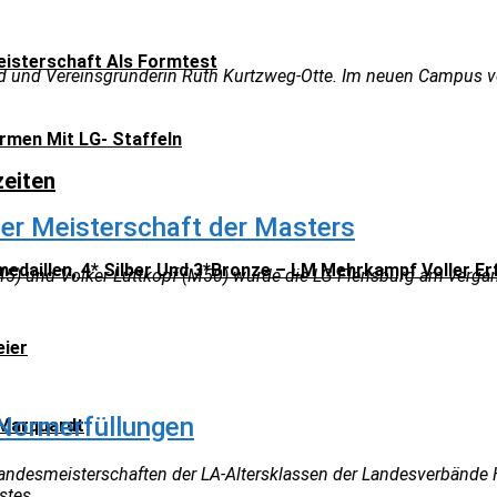
isterschaft Als Formtest
 und Vereinsgründerin Ruth Kurtzweg-Otte. Im neuen Campus von 
men Mit LG- Staffeln
zeiten
her Meisterschaft der Masters
medaillen, 4* Silber Und 3*Bronze – LM Mehrkampf Voller Er
45) und Volker Lüttkopf (M50) wurde die LG Flensburg am verg
eier
-Normerfüllungen
Marquardt
andesmeisterschaften der LA-Altersklassen der Landesverbände
tes...