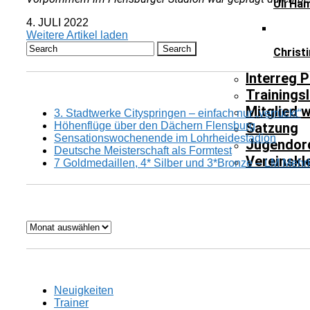
Uli Ha
4. JULI 2022
Weitere Artikel laden
Christ
Interreg P
Trainingsl
Mitglied 
3. Stadtwerke Cityspringen – einfach nur „verrückt“
Höhenflüge über den Dächern Flensburg
Satzung
Sensationswochenende im Lohrheidestadion
Jugendor
Deutsche Meisterschaft als Formtest
Vereinskl
7 Goldmedaillen, 4* Silber und 3*Bronze – LM Mehrk
Archiv
Neuigkeiten
Trainer