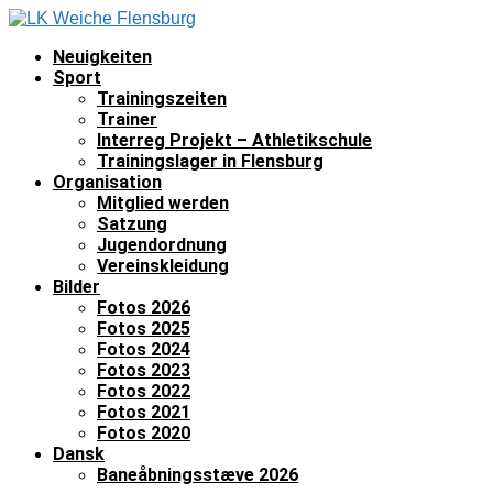
Neuigkeiten
Sport
Trainingszeiten
Trainer
Interreg Projekt – Athletikschule
Trainingslager in Flensburg
Organisation
Mitglied werden
Satzung
Jugendordnung
Vereinskleidung
Bilder
Fotos 2026
Fotos 2025
Fotos 2024
Fotos 2023
Fotos 2022
Fotos 2021
Fotos 2020
Dansk
Baneåbningsstæve 2026