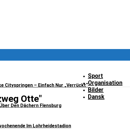
Sport
Organisation
ke Cityspringen – Einfach Nur „verrückt“
Bilder
Dansk
zweg Otte"
Über Den Dächern Flensburg
ochenende Im Lohrheidestadion