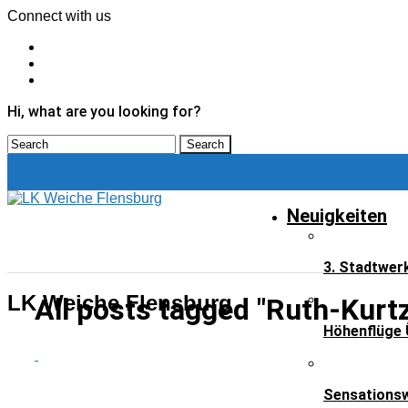
Connect with us
Hi, what are you looking for?
Neuigkeiten
3. Stadtwer
LK Weiche Flensburg
All posts tagged "Ruth-Kurt
Höhenflüge 
NEUIGKEITEN
Sensationsw