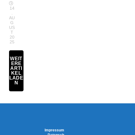
14
.
AU
G
US
T
20
25
WEIT
ERE
ARTI
KEL
LADE
N
Impressum