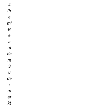
4
Pr
e
mi
er
e
a
uf
de
m
S
ü
de
r
m
ar
kt