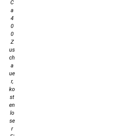
C
a
4
0
0
Z
us
ch
a
ue
r,
ko
st
en
lo
se
r