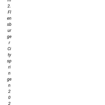
2.
Fl
en
sb
ur
ge
r
Ci
ty
sp
ri
n
ge
n
2
0
2