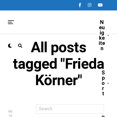
N
eu
ig
ke
All posts
ite
n
tagged "Frieda
S
Körner"
p
o
r
t
NE
UI