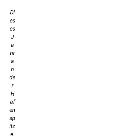
.
Di
es
es
J
a
hr
a
n
de
r
H
af
en
sp
itz
e.