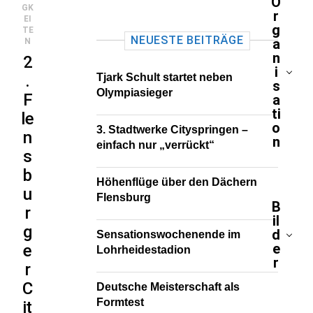
O
GK
r
EI
g
TE
NEUESTE BEITRÄGE
a
N
n
2
i
.
Tjark Schult startet neben
s
Olympiasieger
F
a
ti
le
o
3. Stadtwerke Cityspringen –
n
n
einfach nur „verrückt“
s
b
Höhenflüge über den Dächern
u
Flensburg
B
r
il
g
d
Sensationswochenende im
e
e
Lohrheidestadion
r
r
C
Deutsche Meisterschaft als
Formtest
it