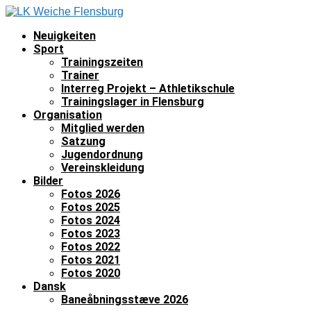
Neuigkeiten
Sport
Trainingszeiten
Trainer
Interreg Projekt – Athletikschule
Trainingslager in Flensburg
Organisation
Mitglied werden
Satzung
Jugendordnung
Vereinskleidung
Bilder
Fotos 2026
Fotos 2025
Fotos 2024
Fotos 2023
Fotos 2022
Fotos 2021
Fotos 2020
Dansk
Baneåbningsstæve 2026