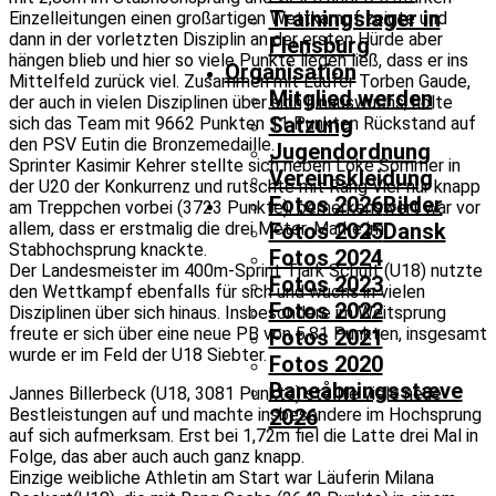
Trainingslager in
Einzelleitungen einen großartigen Wettkampf zeigte und
dann in der vorletzten Disziplin an der ersten Hürde aber
Flensburg
hängen blieb und hier so viele Punkte liegen ließ, dass er ins
Organisation
Mittelfeld zurück viel. Zusammen mit Läufer Torben Gaude,
Mitglied werden
der auch in vielen Disziplinen über sich hinauswuchs, holte
Satzung
sich das Team mit 9662 Punkten 11 Punkten Rückstand auf
den PSV Eutin die Bronzemedaille.
Jugendordnung
Sprinter Kasimir Kehrer stellte sich neben Loke Sommer in
Vereinskleidung
der U20 der Konkurrenz und rutschte mit Rang Vier nur knapp
Fotos 2026
Bilder
am Treppchen vorbei (3723 Punkte), bemerkenswert war vor
allem, dass er erstmalig die drei Meter-Marke im
Fotos 2025
Dansk
Stabhochsprung knackte.
Fotos 2024
Der Landesmeister im 400m-Sprint Tjark Schult (U18) nutzte
Fotos 2023
den Wettkampf ebenfalls für sich und wuchs in vielen
Fotos 2022
Disziplinen über sich hinaus. Insbesondere im Weitsprung
freute er sich über eine neue PB von 5,81 Punkten, insgesamt
Fotos 2021
wurde er im Feld der U18 Siebter.
Fotos 2020
Baneåbningsstæve
Jannes Billerbeck (U18, 3081 Punkte) stellte viele neue
Bestleistungen auf und machte insbesondere im Hochsprung
2026
auf sich aufmerksam. Erst bei 1,72m fiel die Latte drei Mal in
Folge, das aber auch auch ganz knapp.
Einzige weibliche Athletin am Start war Läuferin Milana