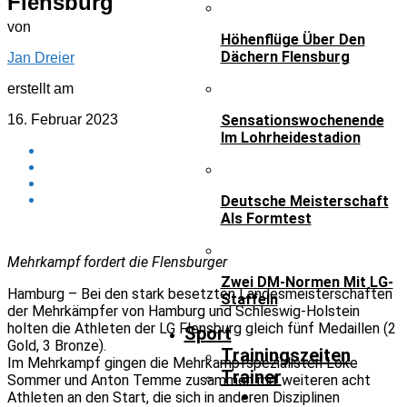
Flensburg
von
Höhenflüge Über Den
Dächern Flensburg
Jan Dreier
erstellt am
16. Februar 2023
Sensationswochenende
Im Lohrheidestadion
Deutsche Meisterschaft
Als Formtest
Mehrkampf fordert die Flensburger
Zwei DM-Normen Mit LG-
Hamburg – Bei den stark besetzten Landesmeisterschaften
Staffeln
der Mehrkämpfer von Hamburg und Schleswig-Holstein
holten die Athleten der LG Flensburg gleich fünf Medaillen (2
Sport
Gold, 3 Bronze).
Trainingszeiten
Im Mehrkampf gingen die Mehrkampfspezialisten Loke
Trainer
Sommer und Anton Temme zusammen mit weiteren acht
Athleten an den Start, die sich in anderen Disziplinen