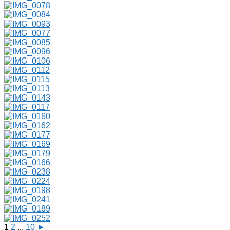
1
2
...
10
►