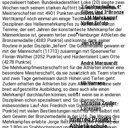
spezialisiert haben. Bundeskaderathlet Loke (20) siegte zwei
7 Goldmedaillen, 4*
Wochen nach seinem starken Auftritt bei den Deutschen
Silber Und 3*Bronze
Meisterschaften mit 4901 Punkten und nutze den
– LM Mehrkampf
Wettkampf noch einmal um einige Techniken der sieben
Voller Erfolg
Disziplinen des Hallenmehrkampfes zu verfeinern. Anton
Temme, der seit Jahren der konstanteste Mehrkämpfer der
Männerklasse ist, gewann hinter zwei Hamburger Athleten die
Bronzemedaille (4383 Punkte) und konnte dank seiner
Jan Dreier
Routine in jeder Disziplin „liefern“. Die Goldmedaille gewann er
mit der Mannschaft (11713) zusammen mit Speerwerfer
Florian Walther (3052 Punkte) und Hürdentalent Liam Otte
(4278 Punkte).
André Marquardt
Die Mehrkampfmeisterschaft ist für die Athleten immer eine
besondere Meisterschaft, da sie zusätzlich als Team starten
und zwei Tage gemeinsam durch Höhen und Tiefen geht.
Uli Hamann
Zudem erhalten die Athleten bis zum Alter von 16 eine sehr
breit aufgestellte Ausbildung, so dass auch alle einen
Mehrkampf durchlaufen können, selbst wenn sie in anderen
Disziplinen schon spezialisiert sind. So überraschte
Christina Zeidler-
insbesondere Lauf-Ass Friedrich von Gyldenfeldt (3418
Lorenzen
Punkte) mit vielen Bestleistungen nicht nur sich selbst mit
dem Gewinn der Bronzemedaille in der U16. Die Wogen des
Interreg Projekt –
Mehrkampfes erlebte Jorge Reitz (U16, 3250 Punkte), der
Athletikschule
mit 2,80m im Stabhochsprung und vielen anderen starken