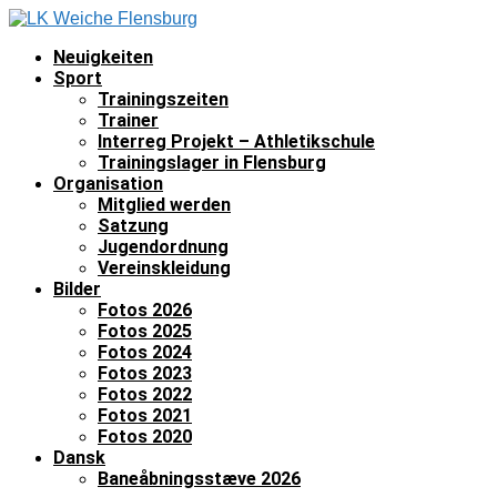
Neuigkeiten
Sport
Trainingszeiten
Trainer
Interreg Projekt – Athletikschule
Trainingslager in Flensburg
Organisation
Mitglied werden
Satzung
Jugendordnung
Vereinskleidung
Bilder
Fotos 2026
Fotos 2025
Fotos 2024
Fotos 2023
Fotos 2022
Fotos 2021
Fotos 2020
Dansk
Baneåbningsstæve 2026