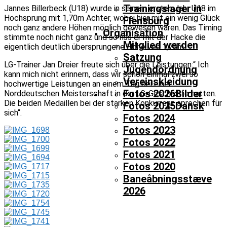
Trainingslager in
Jannes Billerbeck (U18) wurde in seinem ersten Jahr U18 im
Hochsprung mit 1,70m Achter, wobei hier mit ein wenig Glück
Flensburg
noch ganz andere Höhen möglich gewesen wären. Das Timing
Organisation
stimmte noch nicht ganz und so riss er mit der Hacke die
Mitglied werden
eigentlich deutlich übersprungene Höhe von 1,75m.
Satzung
LG-Trainer Jan Dreier freute sich über die Leistungen:“ Ich
Jugendordnung
kann mich nicht erinnern, dass wir schon einmal zwei so
Vereinskleidung
hochwertige Leistungen an einem Tag bei einer
Fotos 2026
Bilder
Norddeutschen Meisterschaft in der LG-Geschichte hatten.
Die beiden Medaillen bei der starken Konkurrenz sprechen für
Fotos 2025
Dansk
sich“.
Fotos 2024
Fotos 2023
Fotos 2022
Fotos 2021
Fotos 2020
Baneåbningsstæve
2026