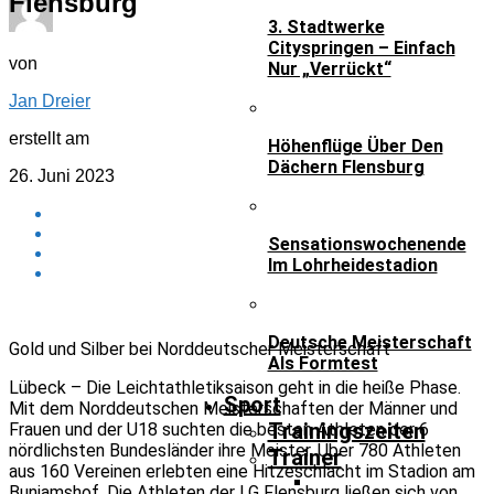
Flensburg
3. Stadtwerke
Cityspringen – Einfach
von
Nur „verrückt“
Jan Dreier
erstellt am
Höhenflüge Über Den
Dächern Flensburg
26. Juni 2023
Sensationswochenende
Im Lohrheidestadion
Deutsche Meisterschaft
Gold und Silber bei Norddeutscher Meisterschaft
Als Formtest
Lübeck – Die Leichtathletiksaison geht in die heiße Phase.
Sport
Mit dem Norddeutschen Meisterschaften der Männer und
Trainingszeiten
Frauen und der U18 suchten die besten Athleten der 6
nördlichsten Bundesländer ihre Meister. Über 780 Athleten
Trainer
aus 160 Vereinen erlebten eine Hitzeschlacht im Stadion am
Buniamshof. Die Athleten der LG Flensburg ließen sich von