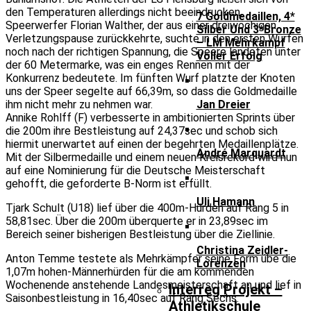
den Temperaturen allerdings nicht beeindrucken.
7 Goldmedaillen, 4*
Speerwerfer Florian Walther, der aus einer dreiwöchigen
Silber Und 3*Bronze
Verletzungspause zurückkehrte, suchte in den ersten Würfen
– LM Mehrkampf
noch nach der richtigen Spannung, die Speere landeten unter
Voller Erfolg
der 60 Metermarke, was ein enges Rennen mit der
Konkurrenz bedeutete. Im fünften Wurf platzte der Knoten
uns der Speer segelte auf 66,39m, so dass die Goldmedaille
ihm nicht mehr zu nehmen war.
Jan Dreier
Annike Rohlff (F) verbesserte in ambitionierten Sprints über
die 200m ihre Bestleistung auf 24,37sec und schob sich
hiermit unerwartet auf einen der begehrten Medaillenplätze.
André Marquardt
Mit der Silbermedaille und einem neuen Kreisrekord wird nun
auf eine Nominierung für die Deutsche Meisterschaft
gehofft, die geforderte B-Norm ist erfüllt.
Uli Hamann
Tjark Schult (U18) lief über die 400m-Hürden auf Rang 5 in
58,81sec. Über die 200m überquerte er in 23,89sec im
Bereich seiner bisherigen Bestleistung über die Ziellinie.
Christina Zeidler-
Anton Temme testete als Mehrkämpfer seine Form übe die
Lorenzen
1,07m hohen-Männerhürden für die am kommenden
Wochenende anstehende Landesmeisterschaft an und lief in
Interreg Projekt –
Saisonbestleistung in 16,40sec auf Rang Sechs.
Athletikschule